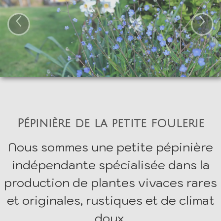
La pépinière
‹
›
Boutique
▼
Événements
▼
Infos
Avis
Contact
Pépinière de la petite foulerie
0
Nous sommes une petite pépinière
indépendante spécialisée dans la
production de plantes vivaces rares
et originales, rustiques et de climat
doux.