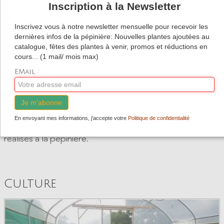
Inscription à la Newsletter
Inscrivez vous à notre newsletter mensuelle pour recevoir les
dernières infos de la pépinière: Nouvelles plantes ajoutées au
catalogue, fêtes des plantes à venir, promos et réductions en
cours... (1 mail/ mois max)
EMail :
Nos semis réalisés à la pépinière, pour partie issus de
graines de producteurs spécialisés et très souvent de
Je m'abonne
nos propres récoltes de graines.
En envoyant mes informations, j'accepte votre
Politique de confidentialité
Les boutures et divisions des pieds mères sont aussi
réalisés à la pépinière.
Culture