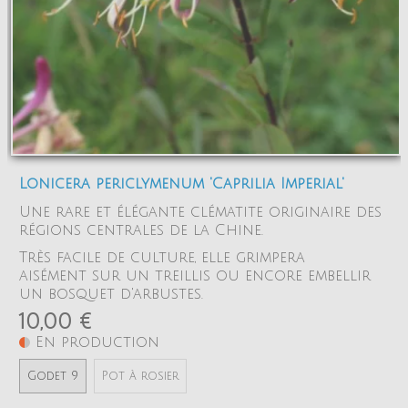
Lonicera periclymenum 'Caprilia Imperial'
Une rare et élégante clématite originaire des
régions centrales de la Chine.
Très facile de culture, elle grimpera
aisément sur un treillis ou encore embellir
un bosquet d'arbustes.
10,00 €
En production
Godet 9
Pot à rosier