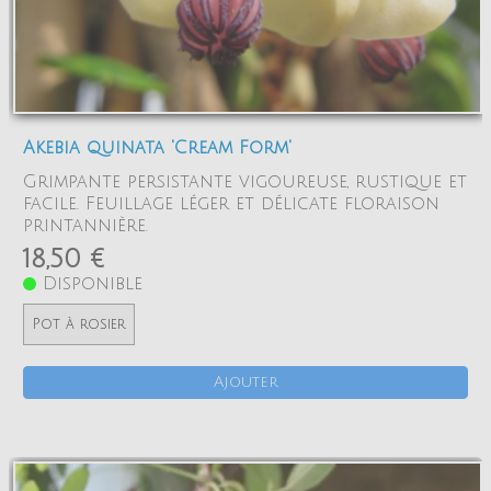
Akebia quinata 'Cream Form'
Grimpante persistante vigoureuse, rustique et
facile. Feuillage léger et délicate floraison
printannière.
18,50 €
Disponible
Pot à rosier
Ajouter