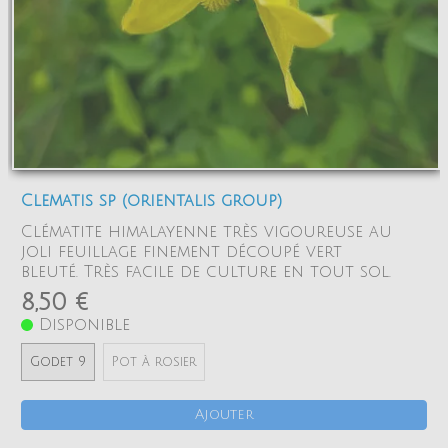
Clematis sp (orientalis group)
Clématite himalayenne très vigoureuse au
joli feuillage finement découpé vert
bleuté. Très facile de culture en tout sol.
8,50 €
Disponible
Godet 9
Pot à rosier
Ajouter