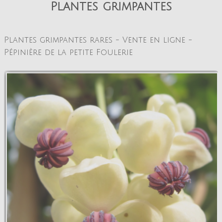
Plantes grimpantes
La pépinière
Boutique
▼
Plantes grimpa
ntes rares - Vente en ligne -
Événements
▼
Pépinière de la petite Foulerie
Infos
Avis
Contact
0