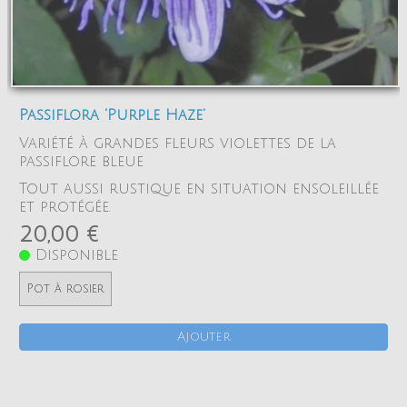
Passiflora 'Purple Haze'
Variété à grandes fleurs violettes de la
passiflore bleue
Tout aussi rustique en situation ensoleillée
et protégée.
20,00 €
Disponible
Pot à rosier
Ajouter