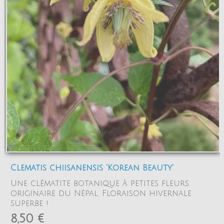
Clematis chiisanensis 'Korean Beauty'
Une clématite botanique à petites fleurs
originaire du Népal. Floraison hivernale
superbe !
8,50 €