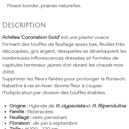
Inscription à la Newsletter
Mixed-border, prairies naturelles.
Inscrivez vous à notre newsletter mensuelle pour recevoir les
dernières infos de la pépinière: Nouvelles plantes ajoutées au
Description
catalogue, fêtes des plantes à venir, promos et réductions en
cours... (1 mail/ mois max)
Achillea 'Coronation Gold'
est une plante vivace
EMail :
formant des touffes de feuillage assez bas, feuilles très
découpées, gris argent, desquelles se développent les
nombreuses inflorescences dressées et formées de
Je m'abonne
capitules terminaux jaunes d'or durant les chauds mois
En envoyant mes informations, j'accepte votre
Politique de confidentialité
d'été.
Supprimer les fleurs fanées pour prolonger la floraison.
Rabattre à ras en hiver. Bonne fleur à couper.
Multiplication par division des touffes établies.
Origine :
Hybride de
A. clypeolata
et
A. filipendulina
Famille :
Asteracées
Feuillage :
semi-persistant
Floraison
de juin à septembre
Taille :
H 100 - 120 cm