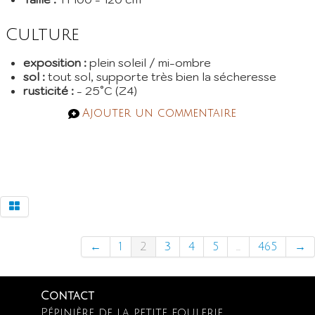
Culture
exposition :
plein soleil / mi-ombre
sol :
tout sol, supporte très bien la sécheresse
rusticité :
- 25°C (Z4)
Ajouter un commentaire
←
1
2
3
4
5
...
465
→
Contact
Pépinière de la petite foulerie