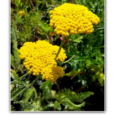
La pépinière
Boutique
▼
Événements
▼
Infos
Avis
Contact
0