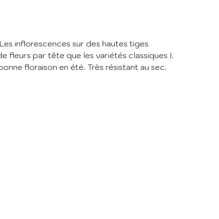
er
de la
 Les inflorescences sur des hautes tiges
de fleurs par tête que les variétés classiques !.
bonne floraison en été. Très résistant au sec.