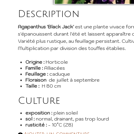
I
Description
Inscri
pépini
Agapanthus 'Black Jack'
est une plante vivace for
promos
s'épanouissent durant l'été et laissent apparaître d
Variété plus rustique, au feuillage persistant. Cul
EMail 
Multiplication par division des touffes établies.
Je 
Origine :
Horticole
Famille :
Alliacées
En envoy
Feuillage :
caduque
Floraison
de juillet à septembre
Taille :
H 80 cm
Culture
exposition :
plein soleil
sol :
normal, drainant, pas trop lourd
rusticité :
- 10°C (Z8)