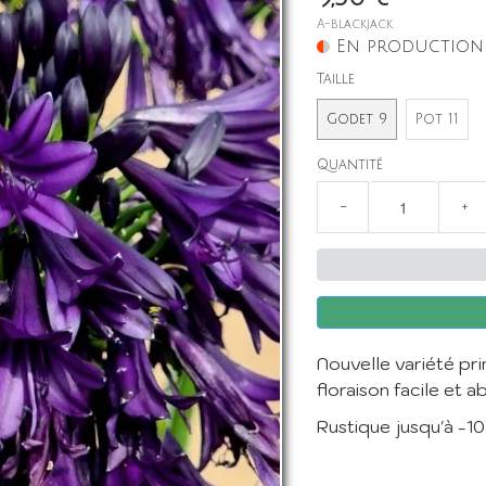
A-blackjack
En production
Taille
Godet 9
Pot 11
Quantité
−
+
Nouvelle variété pr
floraison facile et 
Rustique jusqu'à -10