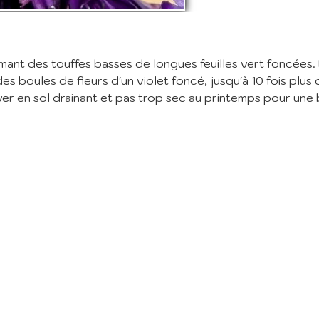
nscription à la Newslett
vez vous à notre newsletter mensuelle pour recevoir les dernières infos 
ère: Nouvelles plantes ajoutées au catalogue, fêtes des plantes à venir,
mant des touffes basses de longues feuilles vert foncées.
 et réductions en cours... (1 mail/ mois max)
es boules de fleurs d'un violet foncé, jusqu'à 10 fois plus 
tiver en sol drainant et pas trop sec au printemps pour une 
:
m'abonne
ant mes informations, j'accepte votre
Politique de confidentialité