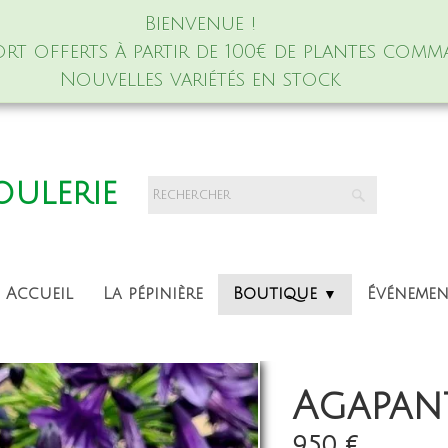
Bienvenue !
port offerts à partir de 100€ de plantes comm
Nouvelles variétés en stock
foulerie
Accueil
La pépinière
Boutique
Événeme
▼
Agapant
9,50 €