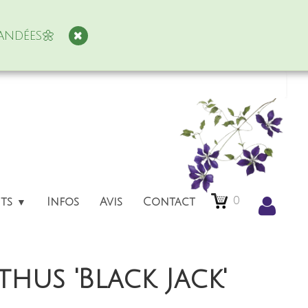
andées🌼
0
nts
Infos
Avis
Contact
▼
hus 'Black Jack'