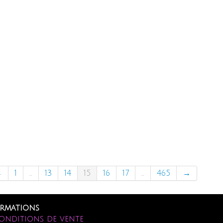
←
1
...
13
14
15
16
17
...
465
→
rmations
onditions de vente