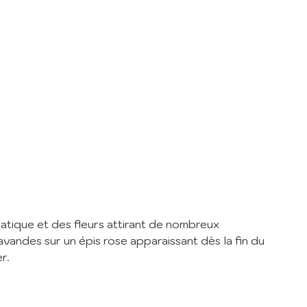
er
de la
matique et des fleurs attirant de nombreux
lavandes sur un épis rose apparaissant dès la fin du
r.