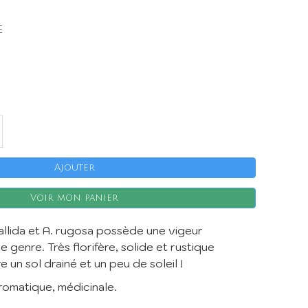
e
Ajouter
X
Voir mon panier
allida et A. rugosa possède une vigeur
e genre. Très florifère, solide et rustique
e un sol drainé et un peu de soleil !
aromatique, médicinale.