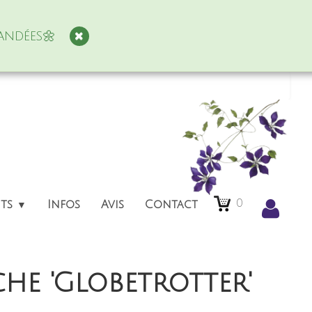
andées🌼
0
nts
Infos
Avis
Contact
▼
he 'Globetrotter'