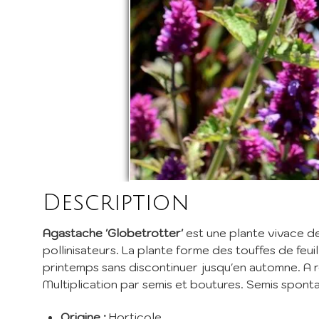
I
Inscri
pépini
promos
EMail 
Description
Je 
Agastache 'Globetrotter'
est une plante vivace de
En envoy
pollinisateurs. La plante forme des touffes de feui
printemps sans discontinuer jusqu'en automne. A re
Multiplication par semis et boutures. Semis spont
Origine :
Horticole