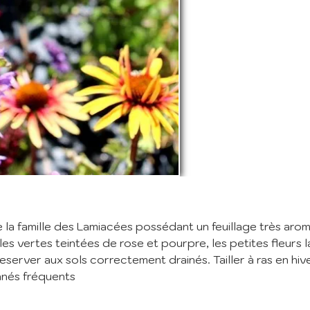
nscription à la Newslett
vez vous à notre newsletter mensuelle pour recevoir les dernières infos 
ère: Nouvelles plantes ajoutées au catalogue, fêtes des plantes à venir,
 et réductions en cours... (1 mail/ mois max)
:
m'abonne
 la famille des Lamiacées possédant un feuillage très aro
ant mes informations, j'accepte votre
Politique de confidentialité
lles vertes teintées de rose et pourpre, les petites fleurs 
server aux sols correctement drainés. Tailler à ras en hive
anés fréquents