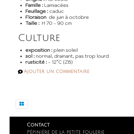
Famille :
Lamiacées
Feuillage :
caduc
Floraison
de juin à octobre
Taille :
H 70 - 90 cm
Culture
exposition :
plein soleil
sol :
normal, drainant, pas trop lourd
rusticité :
- 12°C (Z8)
Ajouter un commentaire
Contact
Pépinière de la petite foulerie