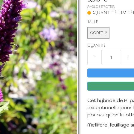
A-globetrotter
Quantité limité
Taille
Godet 9
Quantité
−
+
Cet hybride de A. p
exceptionelle pour l
pourvu qu'on lui offr
Mellifère, feuillage 