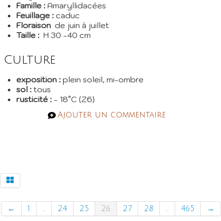
Famille :
Amaryllidacées
Feuillage :
caduc
Floraison
de juin à juillet
Taille :
H 30 -40 cm
Culture
exposition :
plein soleil, mi-ombre
sol :
tous
rusticité :
- 18°C (Z6)
Ajouter un commentaire
←
1
...
24
25
26
27
28
...
465
→