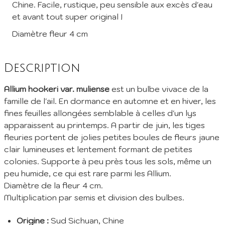
Chine. Facile, rustique, peu sensible aux excès d'eau
et avant tout super original !
Inscription à la Newsletter
Diamètre fleur 4 cm
Inscrivez vous à notre newsletter mensuelle pour recevoir les
dernières infos de la pépinière: Nouvelles plantes ajoutées au
catalogue, fêtes des plantes à venir, promos et réductions en
Description
cours... (1 mail/ mois max)
Allium hookeri var. muliense
est un bulbe vivace de la
EMail :
famille de l'ail. En dormance en automne et en hiver, les
fines feuilles allongées semblable à celles d'un lys
Je m'abonne
apparaissent au printemps. A partir de juin, les tiges
fleuries portent de jolies petites boules de fleurs jaune
En envoyant mes informations, j'accepte votre
Politique de confidentialité
clair lumineuses et lentement formant de petites
colonies. Supporte à peu près tous les sols, même un
peu humide, ce qui est rare parmi les Allium.
Diamètre de la fleur 4 cm.
Multiplication par semis et division des bulbes.
Origine :
Sud Sichuan, Chine