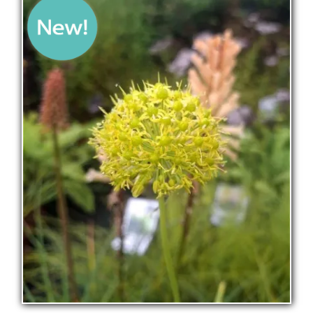
La pépinière
Boutique
▼
Événements
▼
Infos
Avis
Contact
0