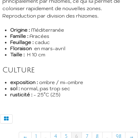
principalement par rhizomes, ce qui lui permet de
coloniser rapidement de nouvelles zones.
Reproduction par division des rhizomes.
Origine :
Méditerranée
Famille :
Aracées
Feuillage :
caduc
Floraison
en mars-avril
Taille :
H 10 cm
Culture
exposition :
ombre / mi-ombre
sol :
normal, pas trop sec
rusticité :
- 25°C (Z5)
←
1
...
4
5
6
7
8
...
98
→