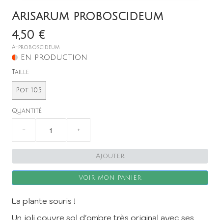
Arisarum proboscideum
4,50 €
A-proboscideum
En production
Taille
Pot 10.5
X
Quantité
−
+
Ajouter
Voir mon panier
La plante souris !
Un joli couvre sol d'ombre très original avec ses