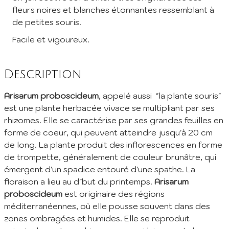
fleurs noires et blanches étonnantes ressemblant à
de petites souris.
Inscription à la Newsletter
Facile et vigoureux.
Inscrivez vous à notre newsletter mensuelle pour recevoir les
dernières infos de la pépinière: Nouvelles plantes ajoutées au
catalogue, fêtes des plantes à venir, promos et réductions en
Description
cours... (1 mail/ mois max)
Arisarum proboscideum
, appelé aussi "la plante souris"
EMail :
est une plante herbacée vivace se multipliant par ses
rhizomes. Elle se caractérise par ses grandes feuilles en
Je m'abonne
forme de coeur, qui peuvent atteindre jusqu'à 20 cm
de long. La plante produit des inflorescences en forme
En envoyant mes informations, j'accepte votre
Politique de confidentialité
de trompette, généralement de couleur brunâtre, qui
émergent d'un spadice entouré d'une spathe. La
floraison a lieu au d"but du printemps.
Arisarum
proboscideum
est originaire des régions
méditerranéennes, où elle pousse souvent dans des
zones ombragées et humides. Elle se reproduit