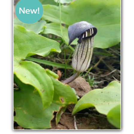
La pépinière
Boutique
▼
Événements
▼
Infos
Avis
Contact
0