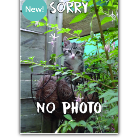
La pépinière
Boutique
▼
Événements
▼
Infos
Avis
Contact
0