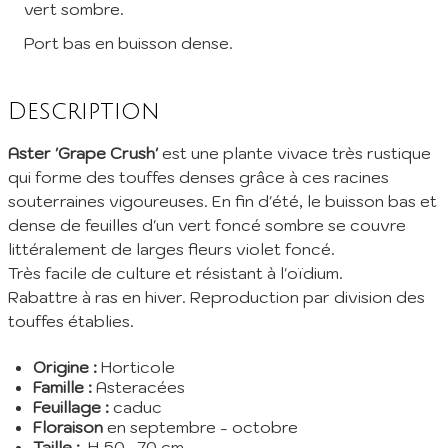
vert sombre.
Inscription à la Newsletter
Port bas en buisson dense.
Inscrivez vous à notre newsletter mensuelle pour recevoir les
dernières infos de la pépinière: Nouvelles plantes ajoutées au
catalogue, fêtes des plantes à venir, promos et réductions en
Description
cours... (1 mail/ mois max)
EMail :
Aster 'Grape Crush'
est une plante vivace très rustique
qui forme des touffes denses grâce à ces racines
souterraines vigoureuses. En fin d'été, le buisson bas et
Je m'abonne
dense de feuilles d'un vert foncé sombre se couvre
En envoyant mes informations, j'accepte votre
Politique de confidentialité
littéralement de larges fleurs violet foncé.
Très facile de culture et résistant à l'oïdium.
Rabattre à ras en hiver. Reproduction par division des
touffes établies.
Origine :
Horticole
Famille :
Asteracées
Feuillage :
caduc
Floraison
en septembre - octobre
Taille :
H 50- 70 cm