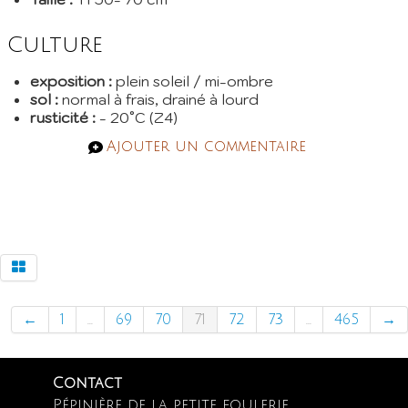
Culture
exposition :
plein soleil / mi-ombre
sol :
normal à frais, drainé à lourd
rusticité :
- 20°C (Z4)
Ajouter un commentaire
←
1
...
69
70
71
72
73
...
465
→
Contact
Pépinière de la petite foulerie