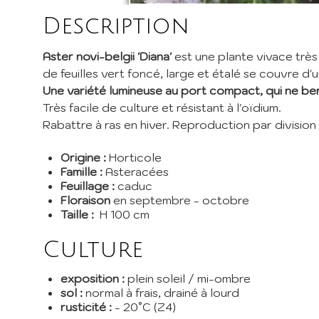
I
Description
Inscri
Aster novi-belgii
'Diana'
est une plante vivace très
pépini
de feuilles vert foncé, large et étalé se couvre d
promos
Une variété lumineuse au port compact, qui ne berc
EMail 
Très facile de culture et résistant à l'oïdium.
Rabattre à ras en hiver. Reproduction par division
Je 
Origine :
Horticole
En envoy
Famille :
Asteracées
Feuillage :
caduc
Floraison
en septembre - octobre
Taille :
H 100 cm
Culture
exposition :
plein soleil / mi-ombre
sol :
normal à frais, drainé à lourd
rusticité :
- 20°C (Z4)