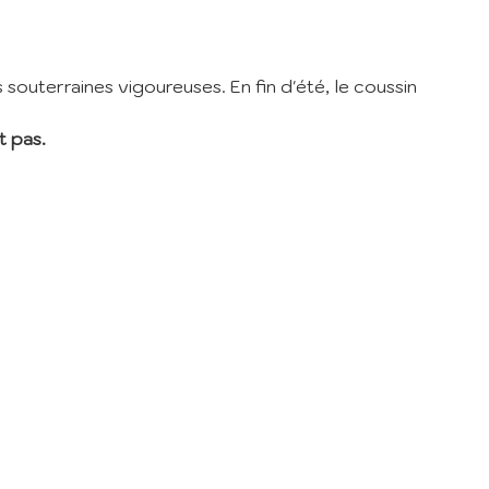
er
de la
souterraines vigoureuses. En fin d'été, le coussin
t pas.