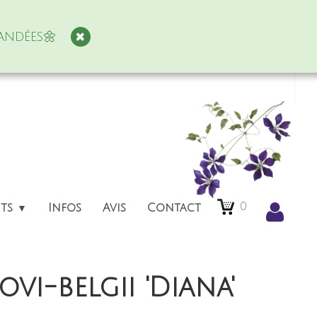
andées🌼
0
nts
Infos
Avis
Contact
▼
ovi-belgii 'Diana'