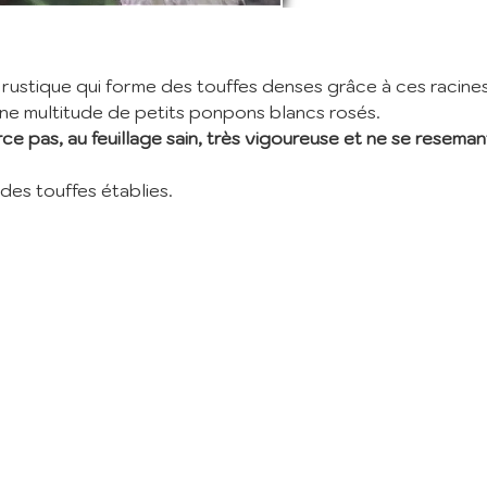
nscription à la Newslett
vez vous à notre newsletter mensuelle pour recevoir les dernières infos 
 rustique qui forme des touffes denses grâce à ces racines 
ère: Nouvelles plantes ajoutées au catalogue, fêtes des plantes à venir,
'une multitude de petits ponpons blancs rosés.
 et réductions en cours... (1 mail/ mois max)
e pas, au feuillage sain, très vigoureuse et ne se reseman
:
 des touffes établies.
m'abonne
ant mes informations, j'accepte votre
Politique de confidentialité