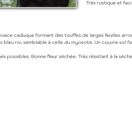
Très rustique et faci
vez vous à notre newsletter mensuelle pour recevoir les dernières infos 
ère: Nouvelles plantes ajoutées au catalogue, fêtes des plantes à venir,
 et réductions en cours... (1 mail/ mois max)
:
vivace caduque formant des touffes de larges feuilles ar
 bleu roi, semblable à celle du myosotis. Un couvre sol fac
m'abonne
s possibles. Bonne fleur séchée. Très résistant à la séch
ant mes informations, j'accepte votre
Politique de confidentialité