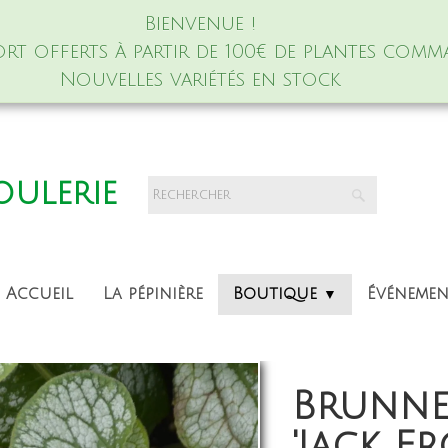
Bienvenue !
port offerts à partir de 100€ de plantes comm
Nouvelles variétés en stock
foulerie
Accueil
La pépinière
Boutique
Événeme
▼
Brunne
'Jack Fr