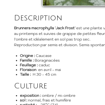
Inscri
pépini
Description
promos
EMail 
Brunnera macrophylla
'Jack Frost'
est une plante 
au printemps et suivies de grappe de petites fleurs
l'ombre et idéalement en sol pas trop sec.
Je 
Reproduction par semis et division. Semis spontané
En envoy
Origine :
Caucase
Famille :
Boraginacées
Feuillage :
caduc
Floraison
en avril - mai
Taille :
H 30 - 45 cm
Culture
exposition :
ombre / mi-ombre
sol :
normal, frais et humifère
rusticité :
- 25°C (Z4)