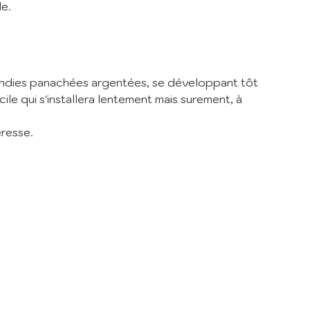
le.
de la
rondies panachées argentées, se développant tôt
ile qui s'installera lentement mais surement, à
eresse.