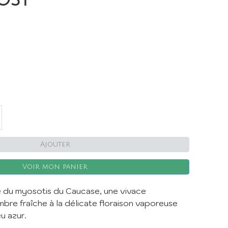
X
Ajouter
Voir mon panier
e du myosotis du Caucase, une vivace
bre fraîche à la délicate floraison vaporeuse
eu azur.
er