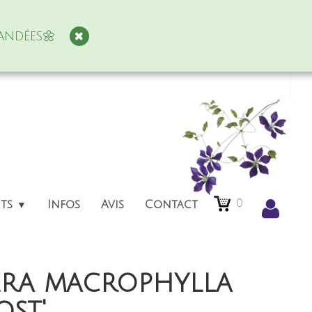
andées🌼
0
nts
Infos
Avis
Contact
▼
ra macrophylla
ost'