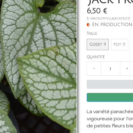
6,50 €
B-macrophyllajackfrost
En production
Taille
Godet 9
Pot 11
Quantité
−
+
La variété panaché
vigoureuse pour l'om
de petites fleurs bl
nscription à la Newslett