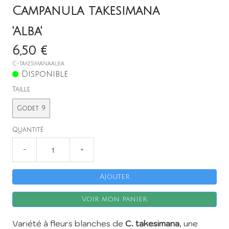
Campanula takesimana
'Alba'
6,50 €
C-takesimanaalba
Disponible
X
Taille
Godet 9
Quantité
−
+
Ajouter
Voir mon panier
Variété à fleurs blanches de
C. takesimana
, une