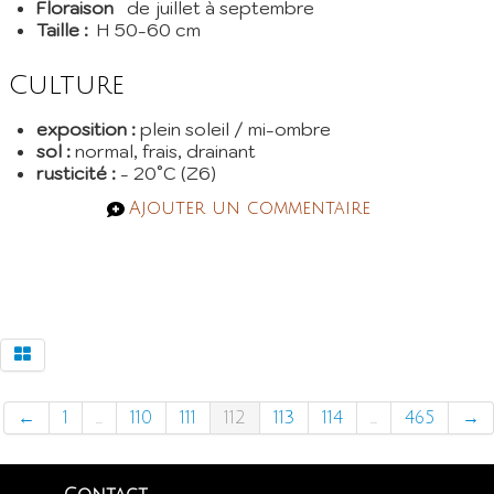
Floraison
de juillet à septembre
Taille :
H 50-60 cm
Culture
exposition :
plein soleil / mi-ombre
sol :
normal, frais, drainant
rusticité :
- 20°C (Z6)
Ajouter un commentaire
←
1
...
110
111
112
113
114
...
465
→