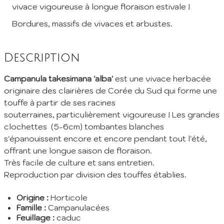
vivace vigoureuse à longue floraison estivale !
Inscription à la Newsletter
Bordures, massifs de vivaces et arbustes.
Inscrivez vous à notre newsletter mensuelle pour recevoir les
dernières infos de la pépinière: Nouvelles plantes ajoutées au
catalogue, fêtes des plantes à venir, promos et réductions en
Description
cours... (1 mail/ mois max)
Campanula takesimana 'alba'
est une vivace herbacée
EMail :
originaire des clairières de Corée du Sud qui forme une
touffe à partir de ses racines
Je m'abonne
souterraines, particulièrement vigoureuse ! Les grandes
En envoyant mes informations, j'accepte votre
Politique de confidentialité
clochettes (5-6cm) tombantes blanches
s'épanouissent encore et encore pendant tout l'été,
offrant une longue saison de floraison.
Très facile de culture et sans entretien.
Reproduction par division des touffes établies.
Origine :
Horticole
Famille :
Campanulacées
Feuillage :
caduc