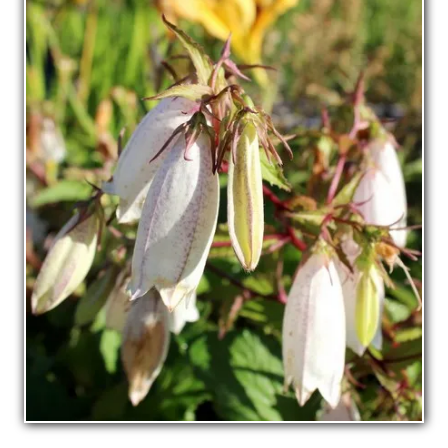
La pépinière
Boutique
▼
Événements
▼
Infos
Avis
Contact
0