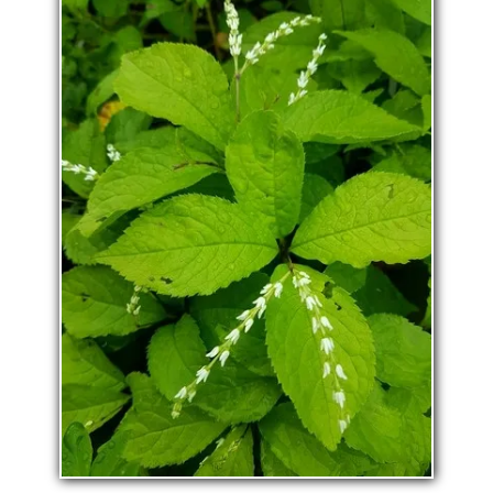
La pépinière
Boutique
▼
Événements
▼
Infos
Avis
Contact
0