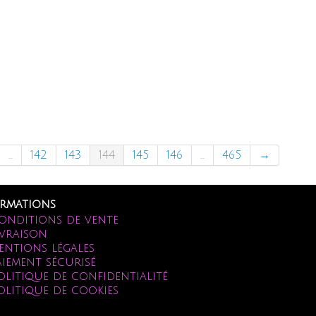
...
142
143
144
145
146
...
465
→
rmations
onditions de vente
ivraison
entions légales
aiement sécurisé
olitique de confidentialité
olitique de cookies