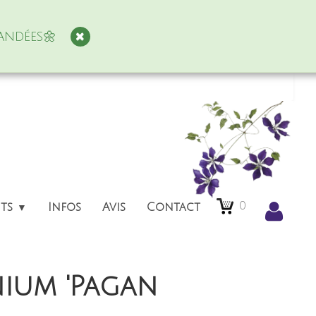
andées🌼
0
nts
Infos
Avis
Contact
▼
nium 'Pagan