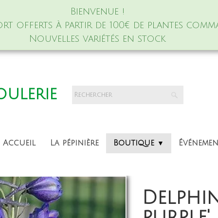
Bienvenue !
port offerts à partir de 100€ de plantes comm
Nouvelles variétés en stock
foulerie
Accueil
La pépinière
Boutique
Événeme
▼
Delphi
purple'