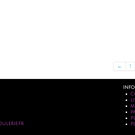
←
1
info
C
l
m
p
P
oulerie.fr
P