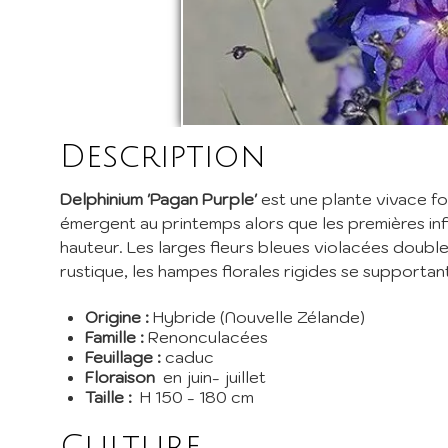
I
Inscri
pépini
Description
promos
EMail 
Delphinium 'Pagan Purple'
est une plante vivace fo
émergent au printemps alors que les premières infl
hauteur. Les larges fleurs bleues violacées doubles
Je 
rustique, les hampes florales rigides se supportan
En envoy
Origine :
Hybride (Nouvelle Zélande)
Famille :
Renonculacées
Feuillage :
caduc
Floraison
en juin- juillet
Taille :
H 150 - 180 cm
Culture