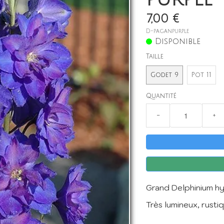
7,00 €
D-paganpurple
Disponible
Taille
Godet 9
Pot 11
Quantité
−
+
Grand Delphinium hy
Très lumineux, rusti