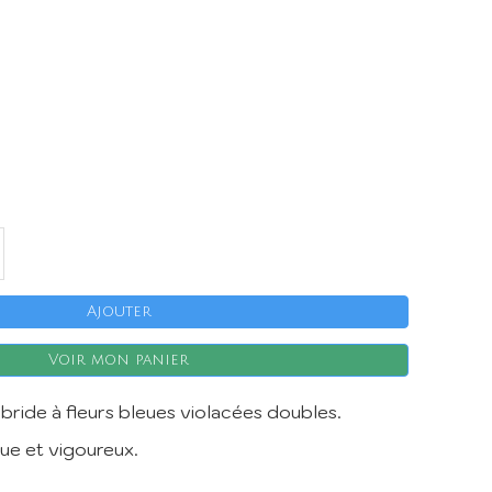
X
Ajouter
Voir mon panier
bride à fleurs bleues violacées doubles.
que et vigoureux.