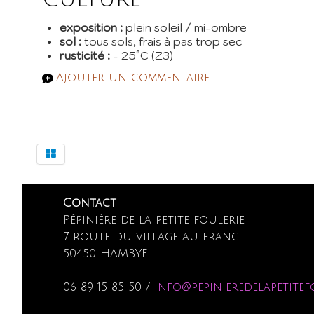
exposition :
plein soleil / mi-ombre
sol :
tous sols, frais à pas trop sec
rusticité :
- 25°C (Z3)
Ajouter un commentaire
Contact
Pépinière de la petite foulerie
7 route du village au franc
50450 HAMBYE
06 89 15 85 50 /
info@pepinieredelapetitef