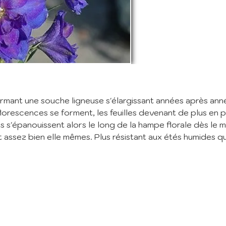
nscription à la Newslett
vez vous à notre newsletter mensuelle pour recevoir les dernières infos 
ère: Nouvelles plantes ajoutées au catalogue, fêtes des plantes à venir,
 et réductions en cours... (1 mail/ mois max)
:
rmant une souche ligneuse s'élargissant années après anné
orescences se forment, les feuilles devenant de plus en p
 s'épanouissent alors le long de la hampe florale dès le mo
m'abonne
t assez bien elle mêmes. Plus résistant aux étés humides qu
ant mes informations, j'accepte votre
Politique de confidentialité