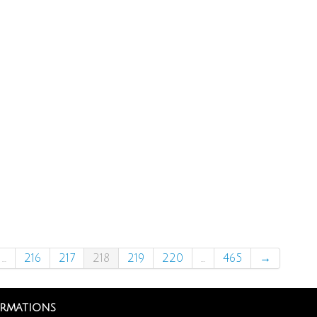
...
216
217
218
219
220
...
465
→
rmations