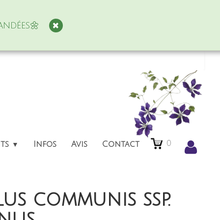
andées🌼
0
nts
Infos
Avis
Contact
▼
us communis ssp.
inus