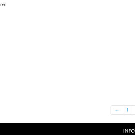
rel
←
1
info