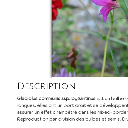
I
Inscri
pépini
promos
EMail 
Description
Je 
Gladiolus communis ssp. byzantinus
est un bulbe v
En envoy
longues, elles ont un port droit et se développent
assurer un effet champêtre dans les mixed-border, 
Reproduction par division des bulbes et semis. Divi