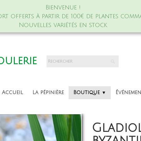
Bienvenue !
port offerts à partir de 100€ de plantes comm
Nouvelles variétés en stock
foulerie
Accueil
La pépinière
Boutique
Événeme
▼
Gladiol
byzant