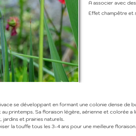
A associer avec des 
Effet champêtre et 
nscription à la Newslett
vez vous à notre newsletter mensuelle pour recevoir les dernières infos 
ère: Nouvelles plantes ajoutées au catalogue, fêtes des plantes à venir,
 et réductions en cours... (1 mail/ mois max)
:
m'abonne
ivace se développant en formant une colonie dense de bulb
ant mes informations, j'accepte votre
Politique de confidentialité
 au printemps. Sa floraison légère, aérienne et colorée a 
jardins et prairies naturels.
ser la touffe tous les 3-4 ans pour une meilleure floraison