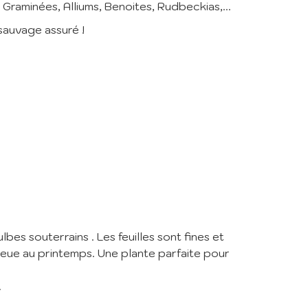
Graminées, Alliums, Benoites, Rudbeckias,...
sauvage assuré !
er
de la
es souterrains . Les feuilles sont fines et
lieue au printemps. Une plante parfaite pour
.