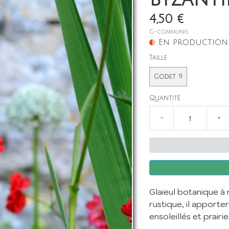
4,50 €
G-communis
En production
Taille
Godet 9
Quantité
−
+
Glaieul botanique à n
rustique, il apporte
ensoleillés et prairie