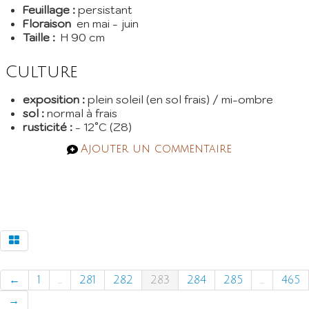
Feuillage :
persistant
Floraison
en mai - juin
Taille :
H 90 cm
Culture
exposition :
plein soleil (en sol frais) / mi-ombre
sol :
normal à frais
rusticité :
- 12°C (Z8)
Ajouter un commentaire
←
1
...
281
282
283
284
285
...
465
→