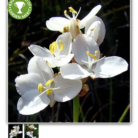
La pépinière
Boutique
▼
Événements
▼
Infos
Avis
Contact
0