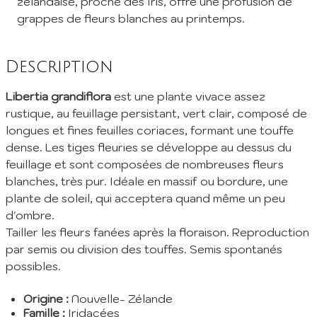
zélandaise, proche des Iris, offre une profusion de
grappes de fleurs blanches au printemps.
Inscription à la Newsletter
Description
Inscrivez vous à notre newsletter mensuelle pour recevoir les
dernières infos de la pépinière: Nouvelles plantes ajoutées au
Libertia grandiflora
est une plante vivace assez
catalogue, fêtes des plantes à venir, promos et réductions en
cours... (1 mail/ mois max)
rustique, au feuillage persistant, vert clair, composé de
longues et fines feuilles coriaces, formant une touffe
EMail :
dense. Les tiges fleuries se développe au dessus du
feuillage et sont composées de nombreuses fleurs
Je m'abonne
blanches, très pur. Idéale en massif ou bordure, une
plante de soleil, qui acceptera quand même un peu
En envoyant mes informations, j'accepte votre
Politique de confidentialité
d'ombre.
Tailler les fleurs fanées après la floraison. Reproduction
par semis ou division des touffes. Semis spontanés
possibles.
Origine :
Nouvelle- Zélande
Famille :
Iridacées