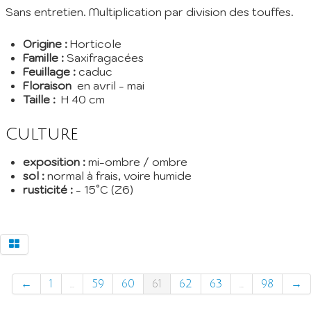
Sans entretien. Multiplication par division des touffes.
Origine :
Horticole
Famille :
Saxifragacées
Feuillage :
caduc
Floraison
en avril - mai
Taille :
H 40 cm
Culture
exposition :
mi-ombre / ombre
sol :
normal à frais, voire humide
rusticité :
- 15°C (Z6)
←
1
...
59
60
61
62
63
...
98
→