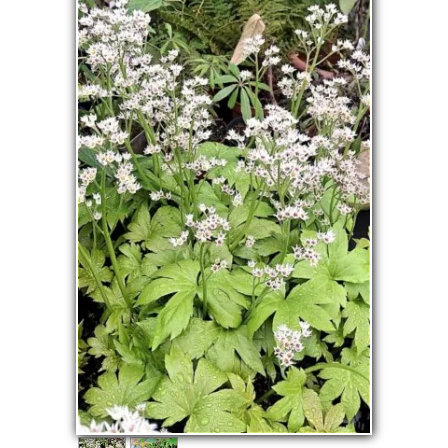
La pépinière
Boutique
▼
Événements
▼
Infos
Avis
Contact
0