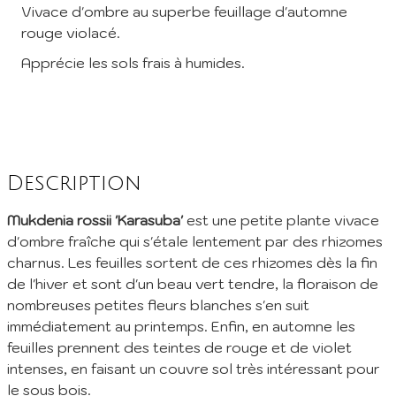
Vivace d'ombre au superbe feuillage d'automne
rouge violacé.
Inscription à la Newsletter
Apprécie les sols frais à humides.
Inscrivez vous à notre newsletter mensuelle pour recevoir les
dernières infos de la pépinière: Nouvelles plantes ajoutées au
catalogue, fêtes des plantes à venir, promos et réductions en
cours... (1 mail/ mois max)
EMail :
Description
Je m'abonne
Mukdenia rossii 'Karasuba'
est une petite plante vivace
En envoyant mes informations, j'accepte votre
Politique de confidentialité
d'ombre fraîche qui s'étale lentement par des rhizomes
charnus. Les feuilles sortent de ces rhizomes dès la fin
de l'hiver et sont d'un beau vert tendre, la floraison de
nombreuses petites fleurs blanches s'en suit
immédiatement au printemps. Enfin, en automne les
feuilles prennent des teintes de rouge et de violet
intenses, en faisant un couvre sol très intéressant pour
le sous bois.