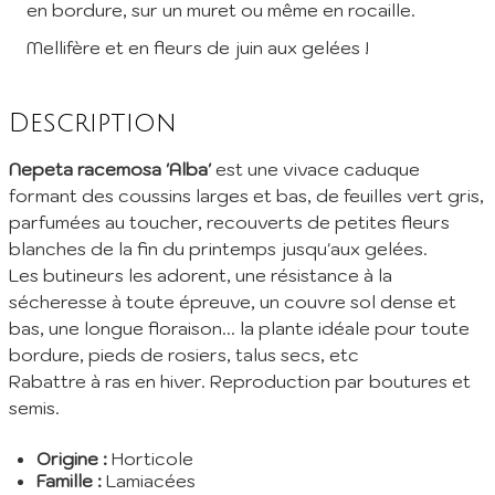
en bordure, sur un muret ou même en rocaille.
Mellifère et en fleurs de juin aux gelées !
Inscription à la Newsletter
Inscrivez vous à notre newsletter mensuelle pour recevoir les
Description
dernières infos de la pépinière: Nouvelles plantes ajoutées au
catalogue, fêtes des plantes à venir, promos et réductions en
cours... (1 mail/ mois max)
Nepeta racemosa 'Alba'
est une vivace caduque
formant des coussins larges et bas, de feuilles vert gris,
EMail :
parfumées au toucher, recouverts de petites fleurs
blanches de la fin du printemps jusqu'aux gelées.
Je m'abonne
Les butineurs les adorent, une résistance à la
sécheresse à toute épreuve, un couvre sol dense et
En envoyant mes informations, j'accepte votre
Politique de confidentialité
bas, une longue floraison... la plante idéale pour toute
bordure, pieds de rosiers, talus secs, etc
Rabattre à ras en hiver. Reproduction par boutures et
semis.
Origine :
Horticole
Famille :
Lamiacées