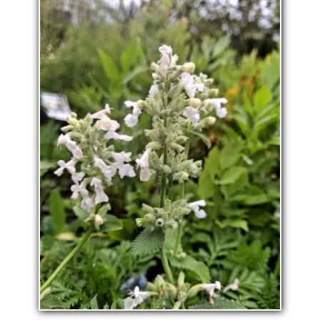
La pépinière
Boutique
▼
Événements
▼
Infos
Avis
Contact
0