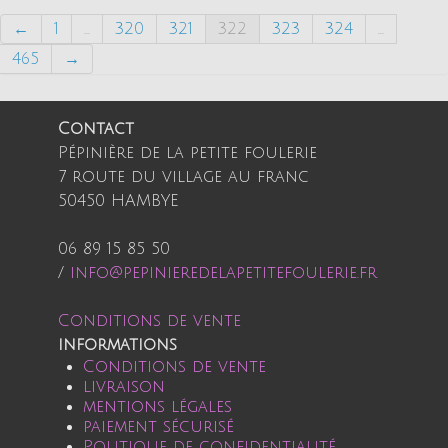
←
1
...
320
321
322
323
324
...
465
→
Contact
Pépinière de la petite foulerie
7 route du village au franc
50450 HAMBYE
06 89 15 85 50
/
info@pepinieredelapetitefoulerie.fr
Conditions de vente
informations
Conditions de vente
livraison
mentions légales
paiement sécurisé
Politique de confidentialité