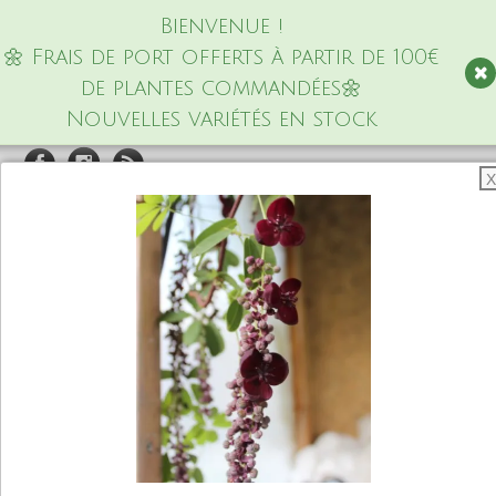
Bienvenue !
🌼 Frais de port offerts à partir de 100€
de plantes commandées🌼
Nouvelles variétés en stock
X
Pépinière de la petite
foulerie
Plantes vivaces rustiques & exotiques
Accueil