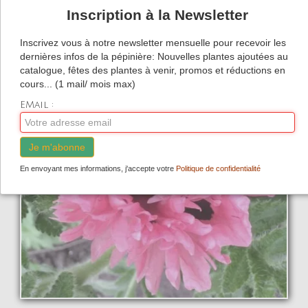
La pépinière
Inscription à la Newsletter
Boutique
▼
Inscrivez vous à notre newsletter mensuelle pour recevoir les
dernières infos de la pépinière: Nouvelles plantes ajoutées au
Événements
▼
catalogue, fêtes des plantes à venir, promos et réductions en
cours... (1 mail/ mois max)
Infos
EMail :
Avis
Je m'abonne
Contact
En envoyant mes informations, j'accepte votre
Politique de confidentialité
0