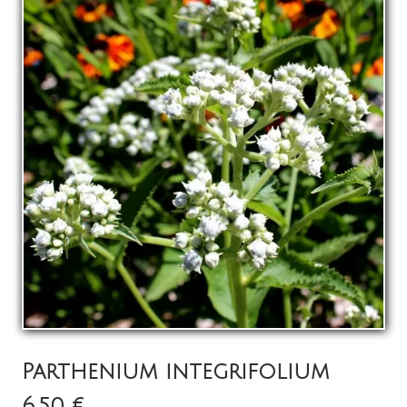
La pépinière
Boutique
▼
Événements
▼
Infos
Avis
Contact
0
Parthenium integrifolium
6,50 €