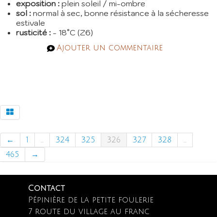
exposition :
plein soleil / mi-ombre
sol :
normal à sec, bonne résistance à la sécheresse
estivale
rusticité :
- 18°C (Z6)
Ajouter un commentaire
←
1
...
324
325
326
327
328
...
465
→
Contact
Pépinière de la petite foulerie
7 route du village au franc