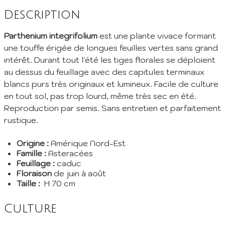
Description
Inscrivez vous à notre newsletter mensuelle pour recevoir les
dernières infos de la pépinière: Nouvelles plantes ajoutées au
Parthenium integrifolium
est une plante vivace formant
catalogue, fêtes des plantes à venir, promos et réductions en
une touffe érigée de longues feuilles vertes sans grand
cours... (1 mail/ mois max)
intérêt. Durant tout l'été les tiges florales se déploient
EMail :
au dessus du feuillage avec des capitules terminaux
blancs purs très originaux et lumineux. Facile de culture
Je m'abonne
en tout sol, pas trop lourd, même très sec en été.
Reproduction par semis. Sans entretien et parfaitement
En envoyant mes informations, j'accepte votre
Politique de confidentialité
rustique.
Origine :
Amérique Nord-Est
Famille :
Asteracées
Feuillage :
caduc
Floraison
de juin à août
Taille :
H 70 cm
Culture