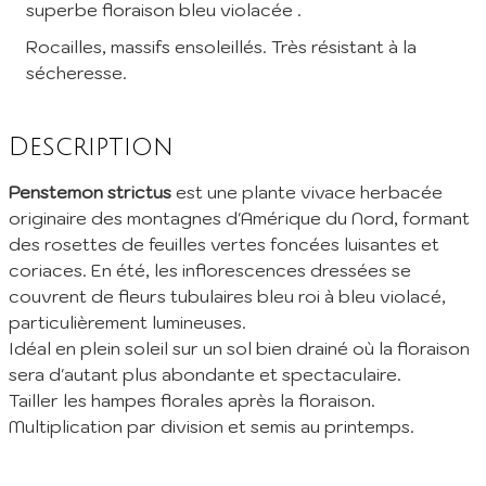
superbe floraison bleu violacée .
Rocailles, massifs ensoleillés. Très résistant à la
sécheresse.
Inscription à la Newsletter
Inscrivez vous à notre newsletter mensuelle pour recevoir les
Description
dernières infos de la pépinière: Nouvelles plantes ajoutées au
catalogue, fêtes des plantes à venir, promos et réductions en
cours... (1 mail/ mois max)
Penstemon strictus
est une plante vivace herbacée
originaire des montagnes d'Amérique du Nord, formant
EMail :
des rosettes de feuilles vertes foncées luisantes et
coriaces. En été, les inflorescences dressées se
Je m'abonne
couvrent de fleurs tubulaires bleu roi à bleu violacé,
particulièrement lumineuses.
En envoyant mes informations, j'accepte votre
Politique de confidentialité
Idéal en plein soleil sur un sol bien drainé où la floraison
sera d'autant plus abondante et spectaculaire.
Tailler les hampes florales après la floraison.
Multiplication par division et semis au printemps.