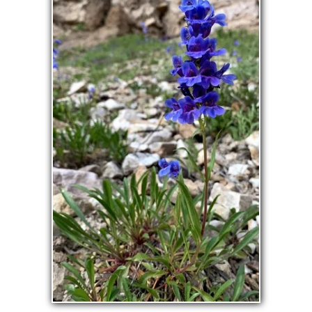
La pépinière
Boutique
▼
Événements
▼
Infos
Avis
Contact
0