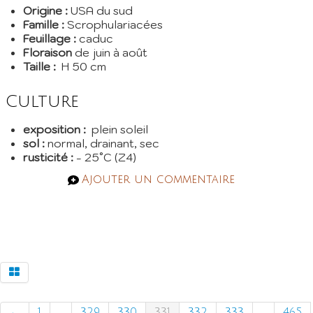
Origine :
USA du sud
Famille :
Scrophulariacées
Feuillage :
caduc
Floraison
de juin à août
Taille :
H 50 cm
Culture
exposition :
plein soleil
sol :
normal, drainant, sec
rusticité :
- 25°C (Z4)
Ajouter un commentaire
←
1
...
329
330
331
332
333
...
465