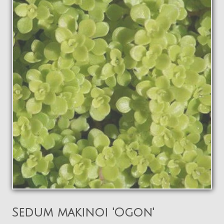
La pépinière
Boutique
▼
Événements
▼
Infos
Avis
Contact
0
Sedum makinoi 'Ogon'