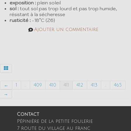
exposition :
plein soleil
sol :
tout sol pas trop lourd et pas trop humide,
résistant à la sécheresse
rusticité :
-18°C (Z6)
Ajouter un commentaire
←
1
...
409
410
411
412
413
...
465
→
Contact
Pépinière de la petite foulerie
7 route du village au franc