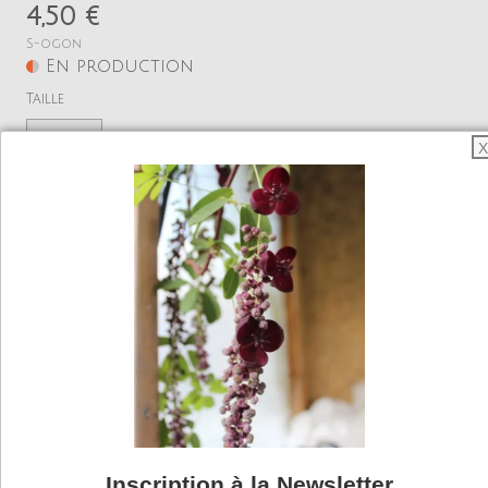
4,50 €
S-ogon
En production
Taille
Pot 10.5
X
Quantité
−
+
Ajouter
Voir mon panier
Sedum de rocaille ou jardin de gravier au feuillage
jaune acidulé. Floraison jaune. Très lumineux !
Très résistant au sec.
Inscription à la Newsletter