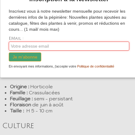
Description
Inscrivez vous à notre newsletter mensuelle pour recevoir les
dernières infos de la pépinière: Nouvelles plantes ajoutées au
Sedum makinoi 'Ogon'
est une plante vivace à petites
catalogue, fêtes des plantes à venir, promos et réductions en
feuilles succulentes vertes claires à jaune acidulé qui se
cours... (1 mail/ mois max)
développe grâce à un fin réseau de racines
EMail :
souterraines et forme des tapis denses très lumineux.
Floraison jaune d'or. Très rustique et résistant à la
Je m'abonne
sécheresse, il colonisera les endroits les plus difficiles
et secs, toitures végétalisées.
En envoyant mes informations, j'accepte votre
Politique de confidentialité
Multiplication par boutures de tiges et feuilles.
Origine :
Horticole
Famille :
Crassulacées
Feuillage :
semi - persistant
Floraison
de juin à août
Taille :
H 5 - 10 cm
Culture