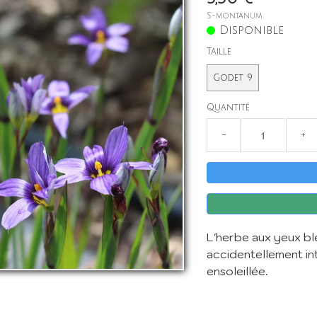
S-montanum
Disponible
Taille
Godet 9
Quantité
−
+
L'herbe aux yeux bl
accidentellement int
ensoleillée.