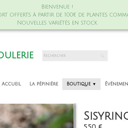
Bienvenue !
port offerts à partir de 100€ de plantes comm
Nouvelles variétés en stock
foulerie
Accueil
La pépinière
Boutique
Événeme
▼
Sisyri
5,50 €