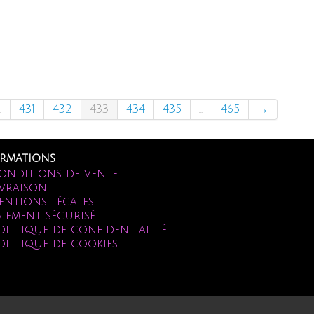
.
431
432
433
434
435
...
465
→
rmations
onditions de vente
ivraison
entions légales
aiement sécurisé
olitique de confidentialité
olitique de cookies