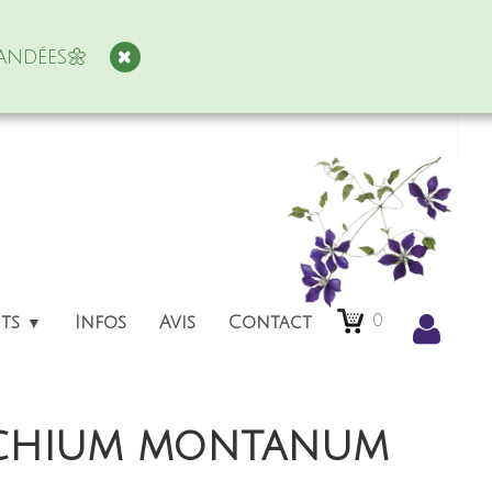
andées🌼
0
nts
Infos
Avis
Contact
▼
nchium montanum