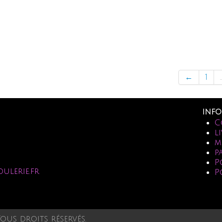
←
1
..
info
C
l
m
p
P
oulerie.fr
P
Tous droits réservés.