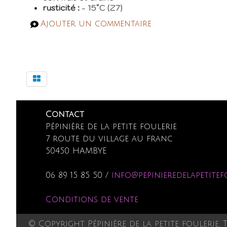
rusticité :
- 15°C (Z7)
Ajouter un commentaire
Contact
Pépinière de la petite foulerie
7 route du village au franc
50450 HAMBYE
06 89 15 85 50 /
info@pepinieredelapetitef
Conditions de vente
© Copyright Pépinière de la petite foulerie. 