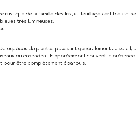
nscription à la Newslett
e rustique de la famille des Iris, au feuillage vert bleuté,
 bleues très lumineuses.
vez vous à notre newsletter mensuelle pour recevoir les dernières infos 
es.
ère: Nouvelles plantes ajoutées au catalogue, fêtes des plantes à venir,
 et réductions en cours... (1 mail/ mois max)
0 espèces de plantes poussant généralement au soleil, da
:
isseaux ou cascades. Ils apprécieront souvent la présence d
ant pour être complètement épanouis.
m'abonne
ant mes informations, j'accepte votre
Politique de confidentialité