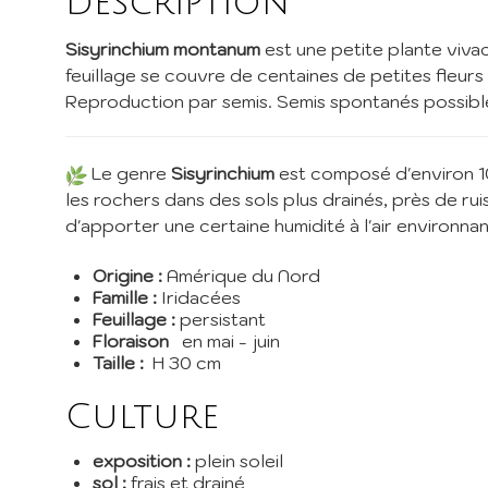
Description
I
Sisyrinchium montanum
est une petite plante vivac
feuillage se couvre de centaines de petites fleurs
Inscri
Reproduction par semis. Semis spontanés possibl
pépini
promos
Le genre
Sisyrinchium
est composé d'environ 10
EMail 
les rochers dans des sols plus drainés, près de ru
d'apporter une certaine humidité à l'air environn
Je 
Origine :
Amérique du Nord
En envoy
Famille :
Iridacées
Feuillage :
persistant
Floraison
en mai - juin
Taille :
H 30 cm
Culture
exposition :
plein soleil
sol :
frais et drainé