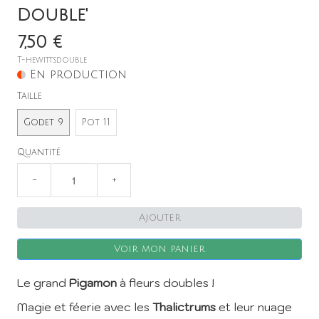
Double'
7,50 €
T-hewittsdouble
En production
Taille
Godet 9
Pot 11
Quantité
−
+
Ajouter
Voir mon panier
Le grand
Pigamon
à fleurs doubles !
Magie et féerie avec les
Thalictrums
et leur nuage