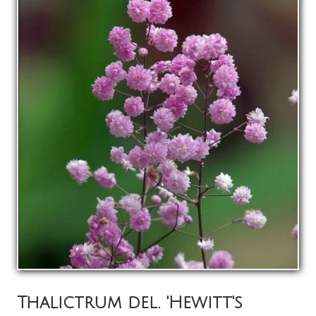
La pépinière
Boutique
▼
Événements
▼
Infos
Avis
Contact
0
Thalictrum del. 'Hewitt's