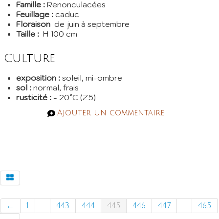
Famille :
Renonculacées
Feuillage :
caduc
Floraison
de juin à septembre
Taille :
H 100 cm
Culture
exposition :
soleil, mi-ombre
sol :
normal, frais
rusticité :
- 20°C (Z5)
Ajouter un commentaire
←
1
...
443
444
445
446
447
...
465