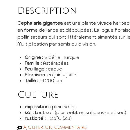
I
Description
Inscri
Cephalaria gigantea
est une plante vivace herbacé
pépini
promos
en forme de lance et découpées. La logue floraison
pollinisateurs qui sont littéralement aimantés sur l
EMail 
Multiplication par semis ou division.
Je 
Origine :
Sibérie, Turquie
Famille :
Astéracées
En envoy
Feuillage :
caduc
Floraison
en juin - juillet
Taille :
H 200 cm
Culture
exposition :
plein soleil
sol :
tout sol, (plus petit en sol pauvre et sec)
rusticité :
- 25°C (Z3)
Ajouter un commentaire