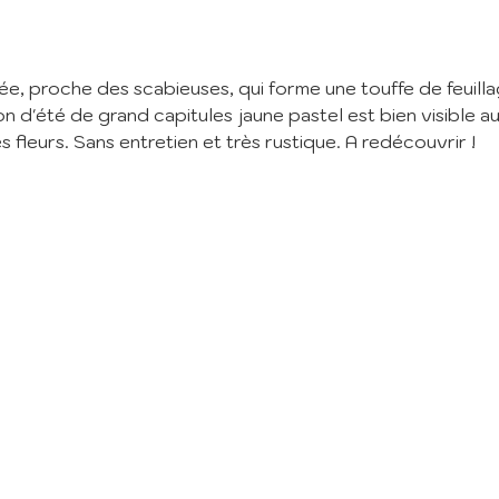
nscription à la Newslett
vez vous à notre newsletter mensuelle pour recevoir les dernières infos 
e, proche des scabieuses, qui forme une touffe de feuillag
ère: Nouvelles plantes ajoutées au catalogue, fêtes des plantes à venir,
 et réductions en cours... (1 mail/ mois max)
 d'été de grand capitules jaune pastel est bien visible au
es fleurs. Sans entretien et très rustique. A redécouvrir !
:
m'abonne
ant mes informations, j'accepte votre
Politique de confidentialité