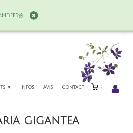
andées🌼
0
nts
Infos
Avis
Contact
▼
ria gigantea