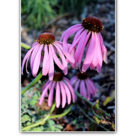
La pépinière
Boutique
▼
Événements
▼
Infos
Avis
Contact
0