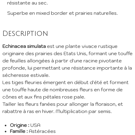
résistante au sec.
Superbe en mixed border et prairies naturelles.
Inscription à la Newsletter
Inscrivez vous à notre newsletter mensuelle pour recevoir les
Description
dernières infos de la pépinière: Nouvelles plantes ajoutées au
catalogue, fêtes des plantes à venir, promos et réductions en
cours... (1 mail/ mois max)
Echinacea simulata
est une plante vivace rustique
originaire des prairies des Etats Unis, formant une touffe
EMail :
de feuilles allongées à partir d'une racine pivotante
profonde, lui permettant une résistance importante à la
Je m'abonne
sécheresse estivale.
Les tiges fleuries émergent en début d'été et forment
En envoyant mes informations, j'accepte votre
Politique de confidentialité
une touffe haute de nombreuses fleurs en forme de
cônes et aux fins pétales rose pale.
Tailler les fleurs fanées pour allonger la floraison, et
rabattre à ras en hiver. Multiplication par semis.
Origine :
USA
Famille :
Astéracées