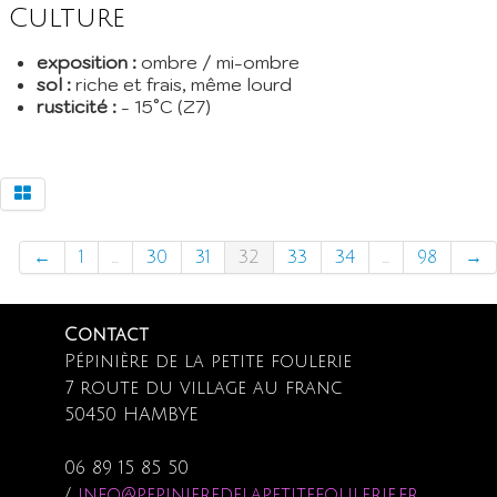
Culture
exposition :
ombre / mi-ombre
sol :
riche et frais, même lourd
rusticité :
- 15°C (Z7)
←
1
...
30
31
32
33
34
...
98
→
Contact
Pépinière de la petite foulerie
7 route du village au franc
50450 HAMBYE
06 89 15 85 50
/
info@pepinieredelapetitefoulerie.fr