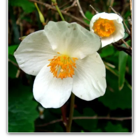
La pépinière
Boutique
▼
Événements
▼
Infos
Avis
Contact
0