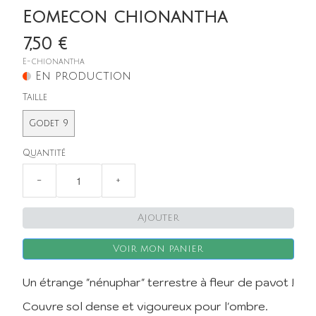
Eomecon chionantha
7,50 €
E-chionantha
En production
Taille
Godet 9
Quantité
−
+
Ajouter
Voir mon panier
Un étrange "nénuphar" terrestre à fleur de pavot !
Couvre sol dense et vigoureux pour l'ombre.