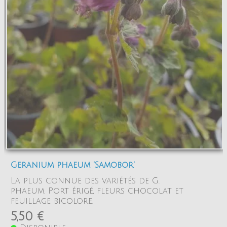
Geranium phaeum 'Samobor'
La plus connue des variétés de G.
phaeum. Port érigé, fleurs chocolat et
feuillage bicolore.
5,50 €