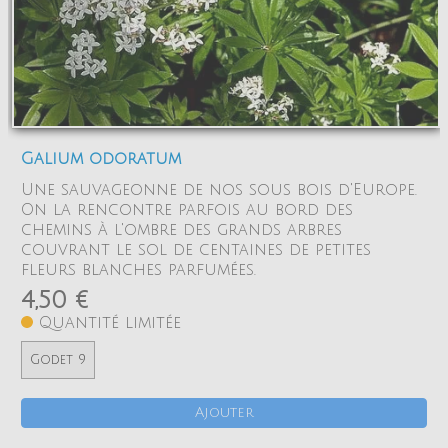
Galium odoratum
Une sauvageonne de nos sous bois d'Europe.
On la rencontre parfois au bord des
chemins à l'ombre des grands arbres
couvrant le sol de centaines de petites
fleurs blanches parfumées.
4,50 €
Quantité limitée
Godet 9
Ajouter