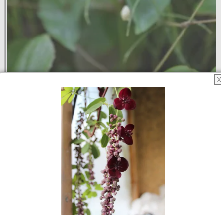
X
Epimedium x warleyense
Couvre sol persistant et vigoureux. Délicate
floraison de petite fleurs orangées au
printemps.
A planter à l'ombre, en bordure ou sous des
arbustes. Résiste bien à la sécheresse et au
soleil.
10,00 €
Disponible