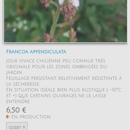
Francoa appendiculata
Jolie vivace chilienne peu connue très
originale pour les zones ombragées du
jardin.
Feuillage persistant, relativement résistante à
la sécheresse.
En situation idéale, bien plus rustique ( -10°C
et +) que certains ouvrages ne le laisse
entendre.
6,50 €
En production
Godet 9