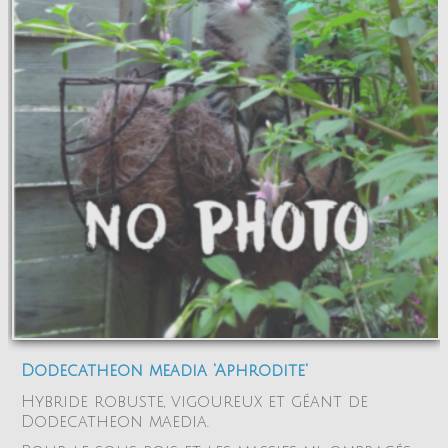
Dodecatheon meadia 'Aphrodite'
Hybride robuste, vigoureux et géant de
Dodecatheon maedia.