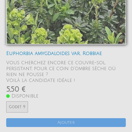
Euphorbia amygdaloides var. Robbiae
Vous cherchez encore ce couvre-sol,
persistant, pour ce coin d'ombre sèche où
rien ne pousse ?
Voilà la candidate idéale !
5,50 €
Disponible
Godet 9
Ajouter