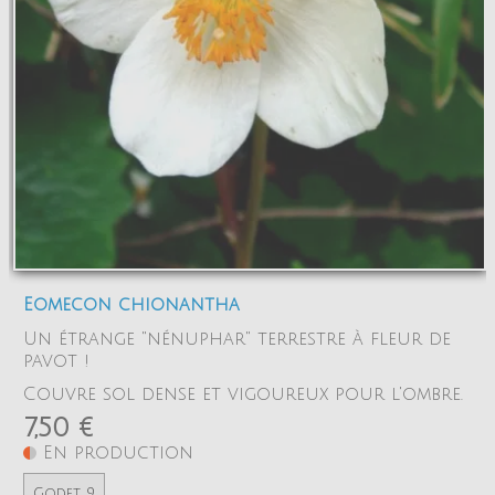
Eomecon chionantha
Un étrange "nénuphar" terrestre à fleur de
pavot !
Couvre sol dense et vigoureux pour l'ombre.
7,50 €
En production
Godet 9