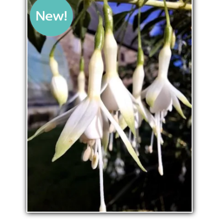
La pépinière
Boutique
▼
Événements
▼
Infos
Avis
Contact
0