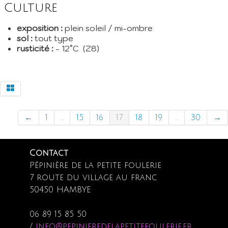
Culture
exposition :
plein soleil / mi-ombre
sol :
tout type
rusticité :
- 12°C (Z8)
←
1
...
15
16
17
18
19
...
30
→
Contact
Pépinière de la petite foulerie
7 route du village au franc
50450 HAMBYE
06 89 15 85 50
/
info@pepinieredelapetitefoulerie.fr