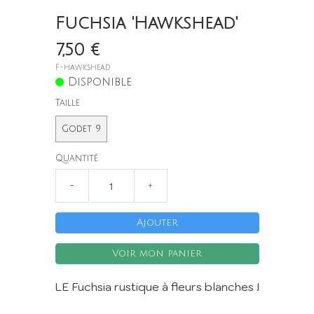
Fuchsia 'Hawkshead'
7,50 €
F-hawkshead
Disponible
Taille
Godet 9
Quantité
−
+
Ajouter
Voir mon panier
LE Fuchsia rustique à fleurs blanches !