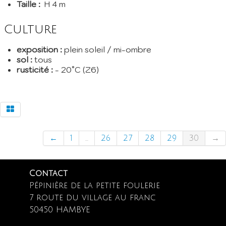
Taille :
H 4 m
Culture
exposition :
plein soleil / mi-ombre
sol :
tous
rusticité :
- 20°C (Z6)
←
1
...
26
27
28
29
30
→
Contact
Pépinière de la petite foulerie
7 route du village au franc
50450 HAMBYE