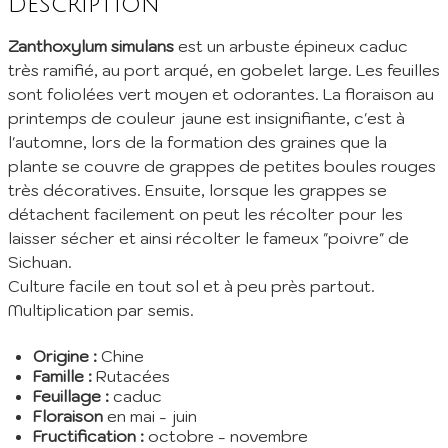
Description
Inscrivez vous à notre newsletter mensuelle pour recevoir les
dernières infos de la pépinière: Nouvelles plantes ajoutées au
Zanthoxylum simulans
est un arbuste épineux caduc
catalogue, fêtes des plantes à venir, promos et réductions en
très ramifié, au port arqué, en gobelet large. Les feuilles
cours... (1 mail/ mois max)
sont foliolées vert moyen et odorantes. La floraison au
EMail :
printemps de couleur jaune est insignifiante, c'est à
l'automne, lors de la formation des graines que la
plante se couvre de grappes de petites boules rouges
Je m'abonne
très décoratives. Ensuite, lorsque les grappes se
En envoyant mes informations, j'accepte votre
Politique de confidentialité
détachent facilement on peut les récolter pour les
laisser sécher et ainsi récolter le fameux "poivre" de
Sichuan.
Culture facile en tout sol et à peu près partout.
Multiplication par semis.
Origine :
Chine
Famille :
Rutacées
Feuillage :
caduc
Floraison
en mai - juin
Fructification :
octobre - novembre