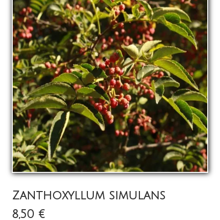
La pépinière
Boutique
▼
Événements
▼
Infos
Avis
Contact
0
Zanthoxyllum simulans
8,50 €