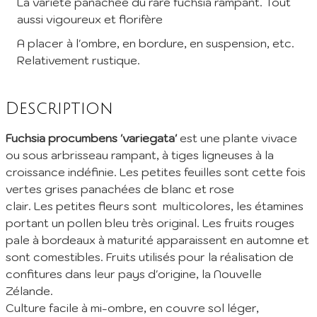
La variété panachée du rare fuchsia rampant. Tout
aussi vigoureux et florifère
Inscription à la Newsletter
A placer à l'ombre, en bordure, en suspension, etc.
Relativement rustique.
Inscrivez vous à notre newsletter mensuelle pour recevoir les
dernières infos de la pépinière: Nouvelles plantes ajoutées au
catalogue, fêtes des plantes à venir, promos et réductions en
Description
cours... (1 mail/ mois max)
EMail :
Fuchsia procumbens 'variegata'
est une plante vivace
ou sous arbrisseau rampant, à tiges ligneuses à la
croissance indéfinie. Les petites feuilles sont cette fois
Je m'abonne
vertes grises panachées de blanc et rose
En envoyant mes informations, j'accepte votre
Politique de confidentialité
clair. Les petites fleurs sont multicolores, les étamines
portant un pollen bleu très original. Les fruits rouges
pale à bordeaux à maturité apparaissent en automne et
sont comestibles. Fruits utilisés pour la réalisation de
confitures dans leur pays d'origine, la Nouvelle
Zélande.
Culture facile à mi-ombre, en couvre sol léger,