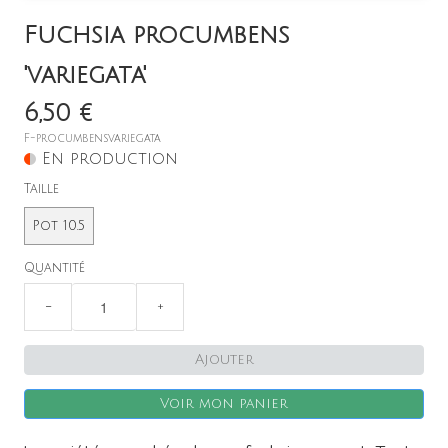
Fuchsia procumbens
'variegata'
6,50 €
F-procumbensvariegata
En production
Taille
X
Pot 10.5
Quantité
−
+
Ajouter
Voir mon panier