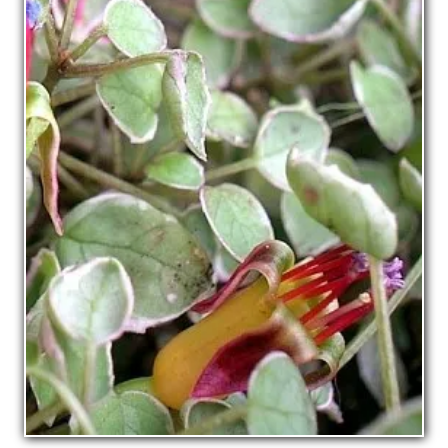
La pépinière
Boutique
▼
Événements
▼
Infos
Avis
Contact
0