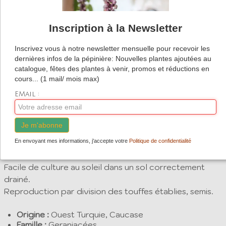
d'été.
Inscription à la Newsletter
Facile en bordure au soleil, en sol plutôt drainé.
Inscrivez vous à notre newsletter mensuelle pour recevoir les
Très peu de plants disponibles...
dernières infos de la pépinière: Nouvelles plantes ajoutées au
catalogue, fêtes des plantes à venir, promos et réductions en
cours... (1 mail/ mois max)
Description
EMail :
Geranium gymnocaulon
est un
Géranium
vivace rustique
formant un dôme de feuilles finement découpées vert
Je m'abonne
franc.
En envoyant mes informations, j'accepte votre
Politique de confidentialité
Floraison de grandes fleurs bleues violacées bien au
dessus du feuillage en début d'été.
Facile de culture au soleil dans un sol correctement
drainé.
Reproduction par division des touffes établies, semis.
Origine :
Ouest Turquie, Caucase
Famille :
Geraniacées