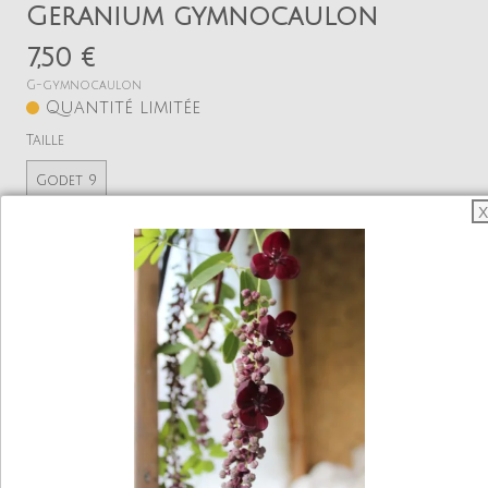
Geranium gymnocaulon
7,50 €
G-gymnocaulon
Quantité limitée
Taille
Godet 9
X
Quantité
−
+
Ajouter
Voir mon panier
Rare Géranium vivace botanique originaire des
plateaux montagneux du sud Caucase, formant un
dôme de grandes fleurs bleues violacées en début