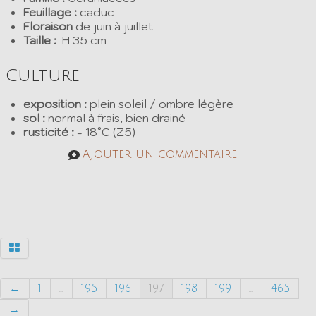
Feuillage :
caduc
Floraison
de juin à juillet
Taille :
H 35 cm
Culture
exposition :
plein soleil / ombre légère
sol :
normal à frais, bien drainé
rusticité :
- 18°C (Z5)
Ajouter un commentaire
←
1
...
195
196
197
198
199
...
465
→