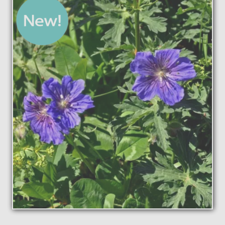
La pépinière
Boutique
▼
Événements
▼
Infos
Avis
Contact
0