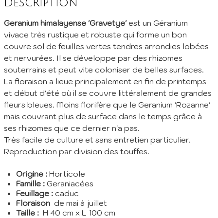
Description
Inscription à la Newsletter
Geranium himalayense 'Gravetye'
est un Géranium
Inscrivez vous à notre newsletter mensuelle pour recevoir les
vivace très rustique et robuste qui forme un bon
dernières infos de la pépinière: Nouvelles plantes ajoutées au
couvre sol de feuilles vertes tendres arrondies lobées
catalogue, fêtes des plantes à venir, promos et réductions en
et nervurées. Il se développe par des rhizomes
cours... (1 mail/ mois max)
souterrains et peut vite coloniser de belles surfaces.
EMail :
La floraison a lieue principalement en fin de printemps
et début d'été où il se couvre littéralement de grandes
fleurs bleues. Moins florifère que le Geranium 'Rozanne'
Je m'abonne
mais couvrant plus de surface dans le temps grâce à
En envoyant mes informations, j'accepte votre
Politique de confidentialité
ses rhizomes que ce dernier n'a pas.
Très facile de culture et sans entretien particulier.
Reproduction par division des touffes.
Origine :
Horticole
Famille :
Geraniacées
Feuillage :
caduc
Floraison
de mai à juillet
Taille :
H 40 cm x L 100 cm