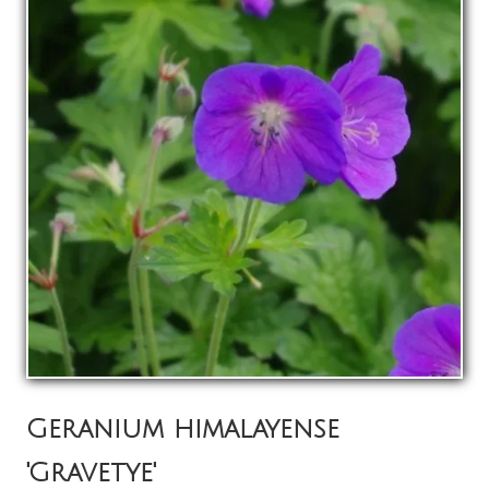
La pépinière
Boutique
▼
Événements
▼
Infos
Avis
Contact
0
Geranium himalayense
'Gravetye'