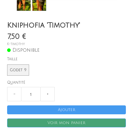
Kniphofia 'Timothy'
7,50 €
K-timothy
Disponible
X
Taille
Godet 9
Quantité
−
+
Ajouter
Voir mon panier