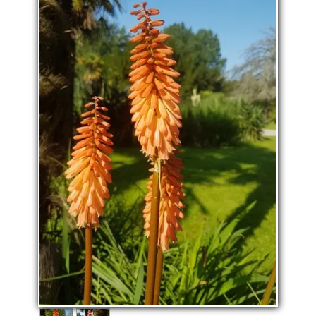
La pépinière
Boutique
▼
Événements
▼
Infos
Avis
Contact
0