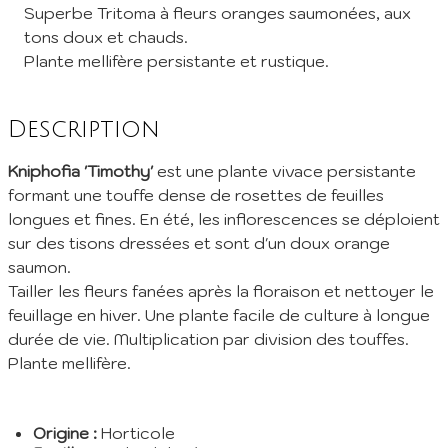
Superbe Tritoma à fleurs oranges saumonées, aux
tons doux et chauds.
Inscription à la Newsletter
Plante mellifère persistante et rustique.
Inscrivez vous à notre newsletter mensuelle pour recevoir les
dernières infos de la pépinière: Nouvelles plantes ajoutées au
Description
catalogue, fêtes des plantes à venir, promos et réductions en
cours... (1 mail/ mois max)
Kniphofia 'Timothy'
est une plante vivace persistante
EMail :
formant une touffe dense de rosettes de feuilles
longues et fines. En été, les inflorescences se déploient
sur des tisons dressées et sont d'un doux orange
Je m'abonne
saumon.
En envoyant mes informations, j'accepte votre
Politique de confidentialité
Tailler les fleurs fanées après la floraison et nettoyer le
feuillage en hiver. Une plante facile de culture à longue
durée de vie. Multiplication par division des touffes.
Plante mellifère.
Origine :
Horticole