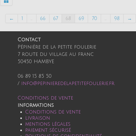
←
1
...
66
67
68
69
70
...
98
→
Contact
Pépinière de la petite foulerie
7 route du village au franc
50450 HAMBYE
06 89 15 85 50
/
info@pepinieredelapetitefoulerie.fr
Conditions de vente
informations
Conditions de vente
livraison
mentions légales
paiement sécurisé