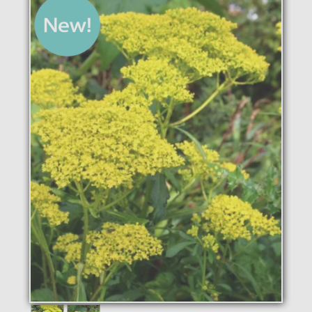
La pépinière
Boutique
▼
Événements
▼
Infos
Avis
Contact
0