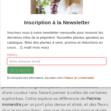
Vivace rare apparentée à la Valériane, offrant une
floraison estivale d'un jaune vibrant et lumineux.
Originaire des lisières et sous bois d'Asie de l'Est et
Inscription à la Newsletter
du Japon, elle appréciera les sols plutôt frais,
même argileux, à la mi-ombre
Inscrivez vous à notre newsletter mensuelle pour recevoir les
dernières infos de la pépinière: Nouvelles plantes ajoutées au
catalogue, fêtes des plantes à venir, promos et réductions en
Description
cours... (1 mail/ mois max)
EMail :
Patrinia scabiosifolia
est une plante vivace de
croissance rapide formant des touffes larges de fines
feuilles vertes clair profondément découpées. En fin
Je m'abonne
d'été les inflorescences s'épanouissent au dessus du
En envoyant mes informations, j'accepte votre
Politique de confidentialité
feuillage pour offrir des plateaux d'innombrables
petites fleurs originales jaunes / vertes acidulées,
d'une couleur rare, faisant penser à celles de certaines
euphorbes. Cette espèce se différencie de
Patrinia
monandra
par un port plus dense et étalé, et des fleurs
d'un jaune plus franc, ainsi que d'une plus longue durée