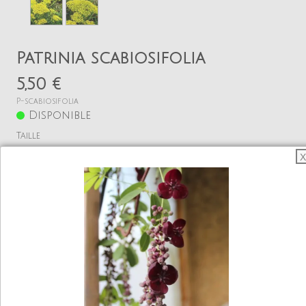
Patrinia scabiosifolia
5,50 €
P-scabiosifolia
Disponible
Taille
X
Godet 9
Quantité
−
+
Ajouter
Voir mon panier