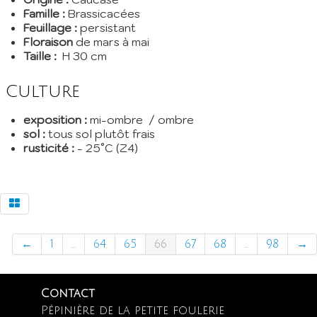
Famille :
Brassicacées
Feuillage :
persistant
Floraison
de mars à mai
Taille :
H 30 cm
Culture
exposition :
mi-ombre / ombre
sol :
tous sol plutôt frais
rusticité :
- 25°C (Z4)
←
1
...
64
65
66
67
68
...
98
→
Contact
Pépinière de la petite foulerie