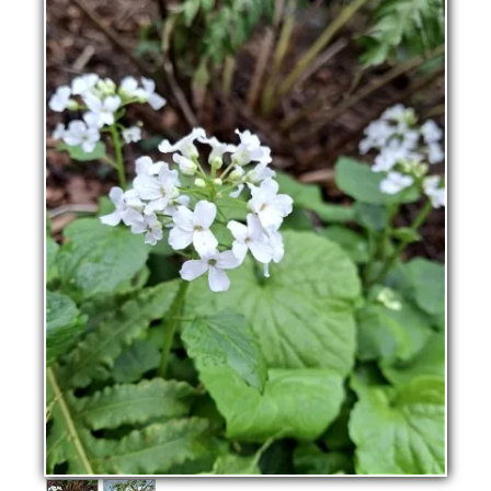
La pépinière
Boutique
▼
Événements
▼
Infos
Avis
Contact
0