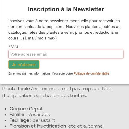
Joli feuillage persistant non épineux.
Inscription à la Newsletter
Très bon colonisateur en tous sols.
Inscrivez vous à notre newsletter mensuelle pour recevoir les
dernières infos de la pépinière: Nouvelles plantes ajoutées au
catalogue, fêtes des plantes à venir, promos et réductions en
Description
cours... (1 mail/ mois max)
Rubus nepalensis
est une petite plante vivace couvre
EMail :
sol, qui s'étend rapidement par ses racines traçantes.
Les feuilles sont vertes brillantes et en été, ce tapis
Je m'abonne
dense se couvre de petites fleurs blanches très
En envoyant mes informations, j'accepte votre
Politique de confidentialité
décoratives, suivies alors de petits fruits rouges
comestibles.
Plante facile à mi-ombre en sol pas trop sec l'été.
Multiplication par division des touffes.
Origine :
Nepal
Famille :
Rosacées
Feuillage :
persistant
Floraison et fructification
été et automne