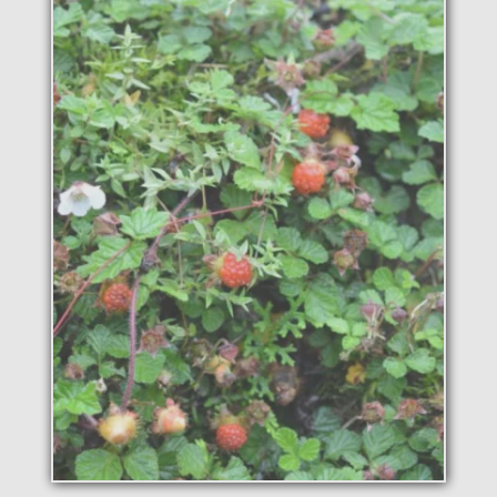
La pépinière
Boutique
▼
Événements
▼
Infos
Avis
Contact
0