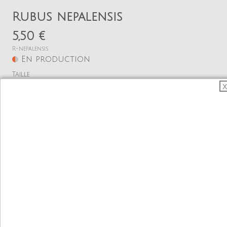
Rubus nepalensis
5,50 €
R-nepalensis
En production
Taille
X
Godet 9
Quantité
−
+
Ajouter
Voir mon panier
Ronce botanique couvre sol aux baies
comestibles.