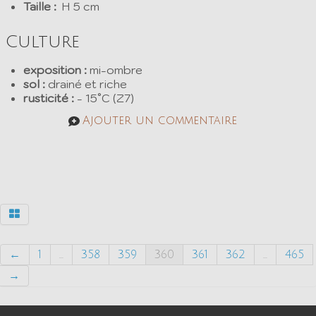
Taille :
H 5 cm
Culture
exposition :
mi-ombre
sol :
drainé et riche
rusticité :
- 15°C (Z7)
Ajouter un commentaire
←
1
...
358
359
360
361
362
...
465
→