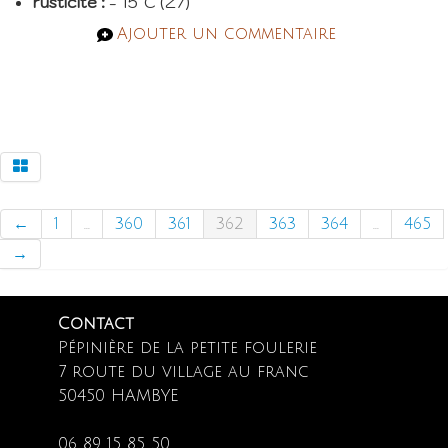
rusticité :
- 15°C (Z7)
Ajouter un commentaire
←
1
...
360
361
362
363
364
...
465
→
Contact
Pépinière de la petite foulerie
7 route du village au franc
50450 HAMBYE
06 89 15 85 50