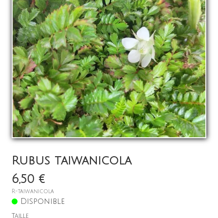
La pépinière
Boutique
▼
Événements
▼
Infos
Avis
Contact
0
Rubus taiwanicola
6,50 €
R-taiwanicola
Disponible
Taille