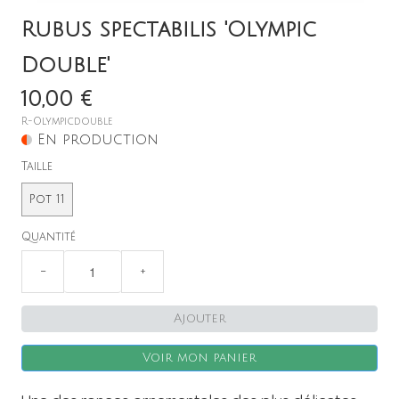
Rubus spectabilis 'Olympic
Double'
10,00 €
X
R-Olympicdouble
En production
Taille
Pot 11
Quantité
−
+
Ajouter
Voir mon panier
Inscription à la Newsletter