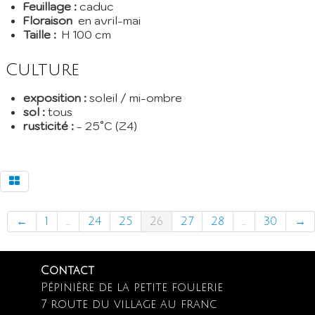
Feuillage :
caduc
Floraison
en avril-mai
Taille :
H 100 cm
Culture
exposition :
soleil / mi-ombre
sol :
tous
rusticité :
- 25°C (Z4)
←
1
...
24
25
26
27
28
...
30
→
Contact
Pépinière de la petite foulerie
7 route du village au franc