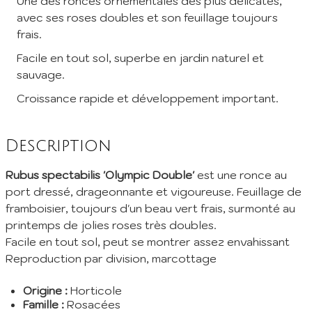
Une des ronces ornementales des plus délicates,
avec ses roses doubles et son feuillage toujours
Inscrivez vous à notre newsletter mensuelle pour recevoir les
frais.
dernières infos de la pépinière: Nouvelles plantes ajoutées au
catalogue, fêtes des plantes à venir, promos et réductions en
Facile en tout sol, superbe en jardin naturel et
cours... (1 mail/ mois max)
sauvage.
EMail :
Croissance rapide et développement important.
Je m'abonne
Description
En envoyant mes informations, j'accepte votre
Politique de confidentialité
Rubus spectabilis 'Olympic Double'
est une ronce au
port dressé, drageonnante et vigoureuse. Feuillage de
framboisier, toujours d'un beau vert frais, surmonté au
printemps de jolies roses très doubles.
Facile en tout sol, peut se montrer assez envahissant
Reproduction par division, marcottage
Origine :
Horticole
Famille :
Rosacées