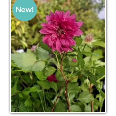
La pépinière
Boutique
▼
Événements
▼
Infos
Avis
Contact
0