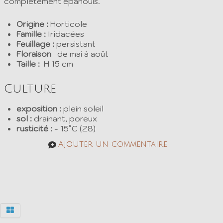
complètement épanouis.
Origine :
Horticole
Famille :
Iridacées
Feuillage :
persistant
Floraison
de mai à août
Taille :
H 15 cm
Culture
exposition :
plein soleil
sol :
drainant, poreux
rusticité :
- 15°C (Z8)
Ajouter un commentaire