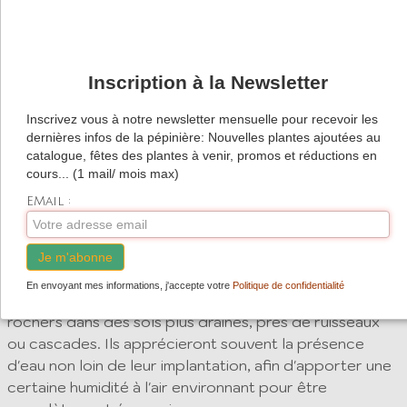
Description
Sisyrinchium 'Devon skies'
est une petite plante vivace
à feuillage persistant ressemblant à une graminée. La
Inscription à la Newsletter
longue et abondante floraison estivale d'une multitude
de fleurs bleu violacées est un show a elle seule au
Inscrivez vous à notre newsletter mensuelle pour recevoir les
jardin de gravier, en rocaille ou même en potée fleurie
dernières infos de la pépinière: Nouvelles plantes ajoutées au
sur la terrasse.
catalogue, fêtes des plantes à venir, promos et réductions en
Reproduction par division des touffes établies. Sans
cours... (1 mail/ mois max)
entretien et facile de culture en sol bien drainé.
EMail :
Le genre Sisyrinchium est composé d'environ 100
Je m'abonne
espèces de plantes poussant généralement au soleil,
En envoyant mes informations, j'accepte votre
Politique de confidentialité
dans des prairies humides et aussi souvent entre les
rochers dans des sols plus drainés, près de ruisseaux
ou cascades. Ils apprécieront souvent la présence
d'eau non loin de leur implantation, afin d'apporter une
certaine humidité à l'air environnant pour être