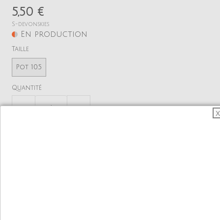
5,50 €
S-devonskies
En production
Taille
Pot 10.5
Quantité
−
+
X
Ajouter
Voir mon panier
Une superbe variété naine aux larges fleurs bleues
ciel.