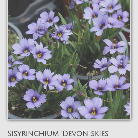
La pépinière
Boutique
▼
Événements
▼
Infos
Avis
Contact
0
Sisyrinchium 'Devon skies'