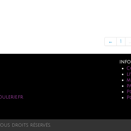
←
1
...
info
C
l
m
p
P
oulerie.fr
P
Tous droits réservés.