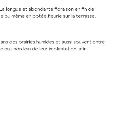
er
 La longue et abondante floraison en fin de
le ou même en potée fleurie sur la terrasse.
de la
ns des prairies humides et aussi souvent entre
'eau non loin de leur implantation, afin