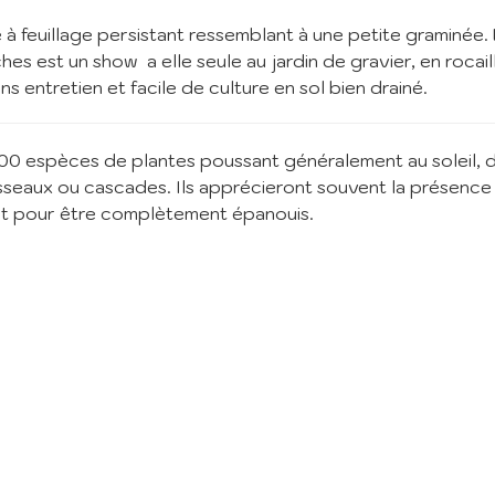
nscription à la Newslett
 à feuillage persistant ressemblant à une petite graminée.
es est un show a elle seule au jardin de gravier, en rocail
s entretien et facile de culture en sol bien drainé.
vez vous à notre newsletter mensuelle pour recevoir les dernières infos 
ère: Nouvelles plantes ajoutées au catalogue, fêtes des plantes à venir,
 et réductions en cours... (1 mail/ mois max)
0 espèces de plantes poussant généralement au soleil, da
:
isseaux ou cascades. Ils apprécieront souvent la présence d
ant pour être complètement épanouis.
m'abonne
ant mes informations, j'accepte votre
Politique de confidentialité