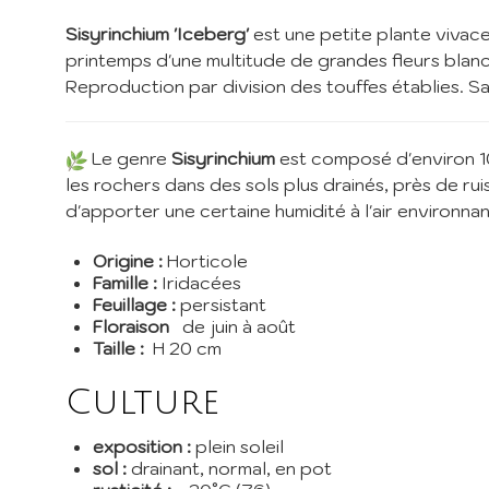
I
Sisyrinchium 'Iceberg'
est une petite plante vivace
printemps d'une multitude de grandes fleurs blanch
Reproduction par division des touffes établies. San
Inscri
pépini
promos
Le genre
Sisyrinchium
est composé d'environ 10
EMail 
les rochers dans des sols plus drainés, près de ru
d'apporter une certaine humidité à l'air environn
Je 
Origine :
Horticole
En envoy
Famille :
Iridacées
Feuillage :
persistant
Floraison
de juin à août
Taille :
H 20 cm
Culture
exposition :
plein soleil
sol :
drainant, normal, en pot