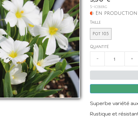
S-iceberg
En production
Taille
Pot 10.5
Quantité
−
+
Superbe variété aux 
Rustique et résistant