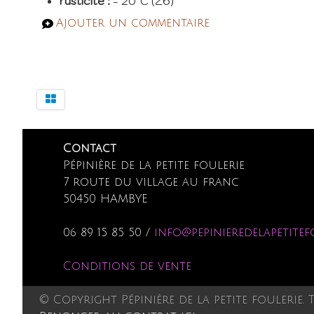
rusticité :
- 20°C (Z6)
Ajouter un commentaire
Contact
Pépinière de la petite foulerie
7 route du village au franc
50450 HAMBYE
06 89 15 85 50 /
info@pepinieredelapetitef
Conditions de vente
© Copyright Pépinière de la petite foulerie. 