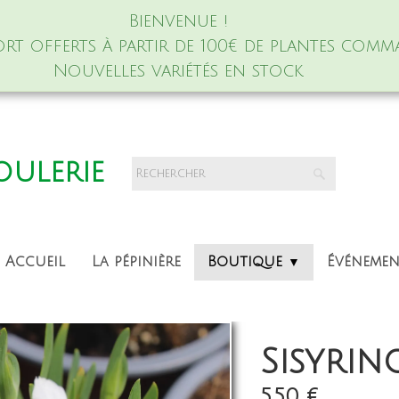
Bienvenue !
port offerts à partir de 100€ de plantes comm
Nouvelles variétés en stock
foulerie
Accueil
La pépinière
Boutique
Événeme
▼
Sisyrin
5,50 €