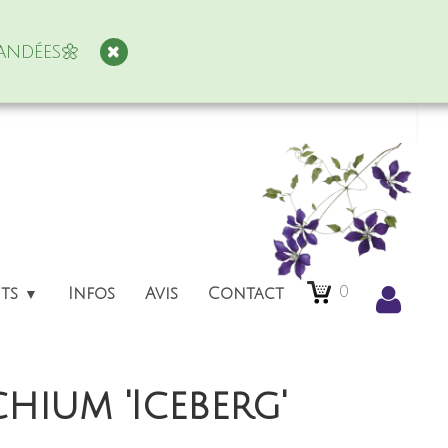
andées🌼
0
nts
Infos
Avis
Contact
▼
chium 'Iceberg'