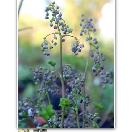
La pépinière
Boutique
▼
Événements
▼
Infos
Avis
Contact
0