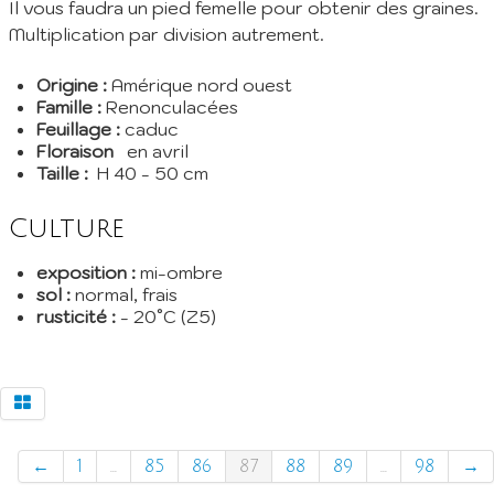
Il vous faudra un pied femelle pour obtenir des graines.
Multiplication par division autrement.
Origine :
Amérique nord ouest
Famille :
Renonculacées
Feuillage :
caduc
Floraison
en avril
Taille :
H 40 - 50 cm
Culture
exposition :
mi-ombre
sol :
normal, frais
rusticité :
- 20°C (Z5)
←
1
...
85
86
87
88
89
...
98
→