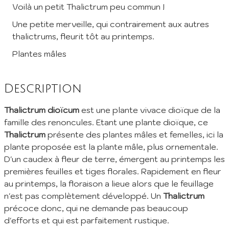
Voilà un petit Thalictrum peu commun !
Inscription à la Newsletter
Une petite merveille, qui contrairement aux autres
thalictrums, fleurit tôt au printemps.
Inscrivez vous à notre newsletter mensuelle pour recevoir les
Plantes mâles
dernières infos de la pépinière: Nouvelles plantes ajoutées au
catalogue, fêtes des plantes à venir, promos et réductions en
cours... (1 mail/ mois max)
Description
EMail :
Thalictrum dioïcum
est une plante vivace dioïque de la
famille des renoncules. Etant une plante dioïque, ce
Je m'abonne
Thalictrum
présente des plantes mâles et femelles, ici la
En envoyant mes informations, j'accepte votre
Politique de confidentialité
plante proposée est la plante mâle, plus ornementale.
D'un caudex à fleur de terre, émergent au printemps les
premières feuilles et tiges florales. Rapidement en fleur
au printemps, la floraison a lieue alors que le feuillage
n'est pas complètement développé. Un
Thalictrum
précoce donc, qui ne demande pas beaucoup
d'efforts et qui est parfaitement rustique.