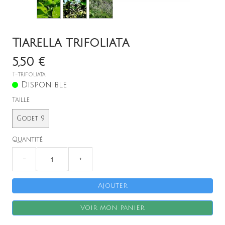
Tiarella trifoliata
5,50 €
T-trifoliata
Disponible
Taille
Godet 9
X
Quantité
−
+
Ajouter
Voir mon panier