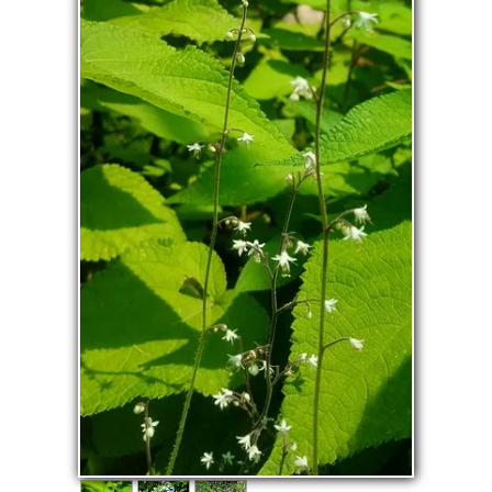
La pépinière
Boutique
▼
Événements
▼
Infos
Avis
Contact
0