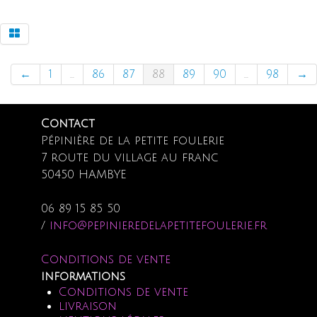
←
1
...
86
87
88
89
90
...
98
→
Contact
Pépinière de la petite foulerie
7 route du village au franc
50450 HAMBYE
06 89 15 85 50
/
info@pepinieredelapetitefoulerie.fr
Conditions de vente
informations
Conditions de vente
livraison