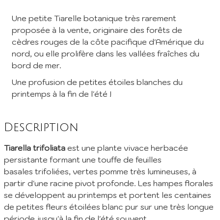
Une petite Tiarelle botanique très rarement
proposée à la vente, originaire des forêts de
cèdres rouges de la côte pacifique d'Amérique du
nord, ou elle prolifère dans les vallées fraîches du
Inscription à la Newsletter
bord de mer.
Inscrivez vous à notre newsletter mensuelle pour recevoir les
Une profusion de petites étoiles blanches du
dernières infos de la pépinière: Nouvelles plantes ajoutées au
printemps à la fin de l'été !
catalogue, fêtes des plantes à venir, promos et réductions en
cours... (1 mail/ mois max)
EMail :
Description
Tiarella trifoliata
est une plante vivace herbacée
Je m'abonne
persistante formant une touffe de feuilles
En envoyant mes informations, j'accepte votre
Politique de confidentialité
basales trifoliées, vertes pomme très lumineuses, à
partir d'une racine pivot profonde. Les hampes florales
se développent au printemps et portent les centaines
de petites fleurs étoilées blanc pur sur une très longue
période jusqu'à la fin de l'été souvent.